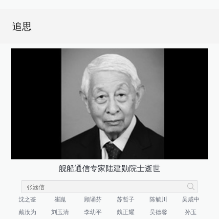
追思
舰船通信专家陆建勋院士逝世
沈之荃
崔崑
顾诵芬
苏哲子
陈毓川
吴咸中
戴汝为
刘玉清
李幼平
魏正耀
吴德馨
孙玉