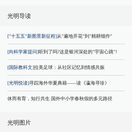
光明导读
["十五五"新图景新征程]
从"遍地开花"到"精耕细作"
[向科学家提问]
听到了吗?这是银河深处的"宇宙心跳"!
[国际教科文]
拉美足球：从社区记忆到情感共振
[光明悦读]
寻踪海外华夏典籍——读《瀛海寻珍》
休而有育，知行共生 国外中小学春秋假的多元路径
光明图片