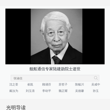
舰船通信专家陆建勋院士逝世
沈之荃
崔崑
顾诵芬
苏哲子
陈毓川
吴咸中
戴汝为
刘玉清
李幼平
魏正耀
吴德馨
孙玉
光明导读