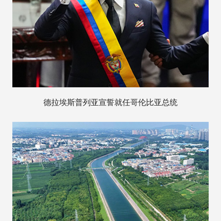
德拉埃斯普列亚宣誓就任哥伦比亚总统