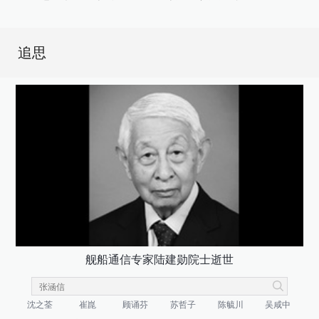
追思
舰船通信专家陆建勋院士逝世
沈之荃
崔崑
顾诵芬
苏哲子
陈毓川
吴咸中