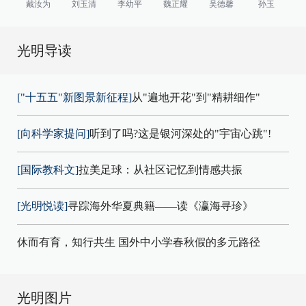
戴汝为
刘玉清
李幼平
魏正耀
吴德馨
孙玉
光明导读
["十五五"新图景新征程]
从"遍地开花"到"精耕细作"
[向科学家提问]
听到了吗?这是银河深处的"宇宙心跳"!
[国际教科文]
拉美足球：从社区记忆到情感共振
[光明悦读]
寻踪海外华夏典籍——读《瀛海寻珍》
休而有育，知行共生 国外中小学春秋假的多元路径
光明图片