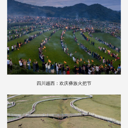
四川越西：欢庆彝族火把节