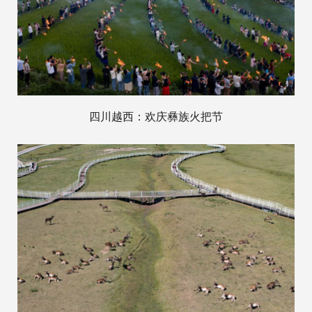
四川越西：欢庆彝族火把节