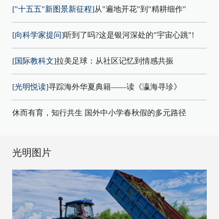
["十五五"新图景新征程]
从"遍地开花"到"精耕细作"
[向科学家提问]
听到了吗?这是银河深处的"宇宙心跳"!
[国际教科文]
拉美足球：从社区记忆到情感共振
[光明悦读]
寻踪海外华夏典籍——读《瀛海寻珍》
休而有育，知行共生 国外中小学春秋假的多元路径
光明图片