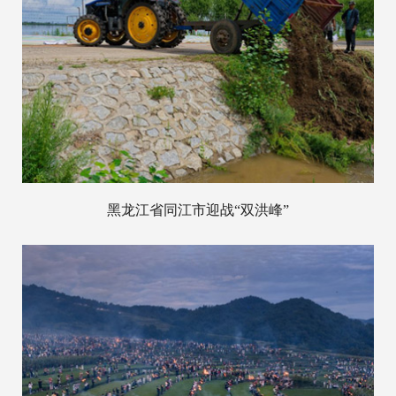
黑龙江省同江市迎战“双洪峰”