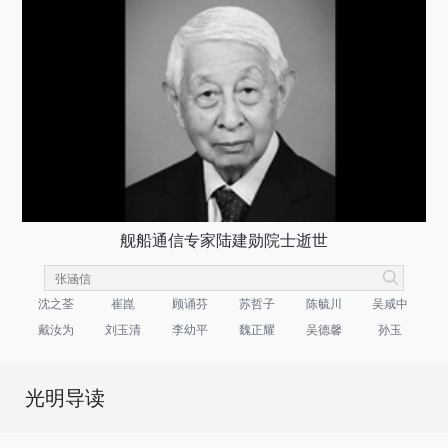
舰船通信专家陆建勋院士逝世
沈之荃
崔崑
顾诵芬
苏哲子
陈毓川
吴咸中
戴汝为
刘玉清
李幼平
魏正耀
吴德馨
孙玉
光明导读