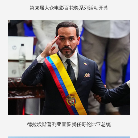
第38届大众电影百花奖系列活动开幕
德拉埃斯普列亚宣誓就任哥伦比亚总统