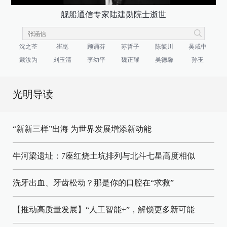
舰船通信专家陆建勋院士逝世
沈之荃
崔崑
顾诵芬
苏哲子
陈毓川
吴咸中
戴汝为
刘玉清
李幼平
魏正耀
吴德馨
孙玉
光明导读
“新新三样”出海 为世界发展增添新动能
牛河梁遗址：7座红烧土坑排列与北斗七星高度相似
洗牙出血、牙齿松动？那是你的口腔在“求救”
【推动高质量发展】“人工智能+”，解锁更多新可能