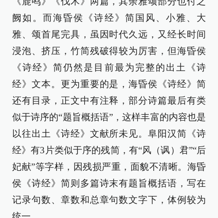
《鹿鸣》《伐木》两篇，其余雅颂部分也付之
阙如。而海昏侯《诗经》简国风、小雅、大
雅、颂首尾完具，虽因时代久远，又经长时间
浸泡、挤压，竹简残破得较为厉害，但海昏侯
《诗经》简仍然是目前最为完整的出土《诗
经》文本。更为重要的是，海昏侯《诗经》简
还有目录，正文中有注释，部分诗篇最后有类
似于诗序的“题旨概括语”，这样丰富的内容也是
以往出土《诗经》文献所未见。阜阳汉简《诗
经》有3片类似于序的残简，有“风（讽）君”“后
妃献”等字样，因残损严重，面貌不清晰。海昏
侯《诗经》简则多篇诗末有题旨概括语，写在
记录句数、章数和总章句数文字下，体例较为
统一。