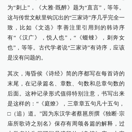
为“刺上”，《大雅·既醉》题为“直言”，等等。
这与传世文献里钩沉出的“三家诗”序几乎完全一
致，比如《文选》李善注里引用到的韩诗序
有“《汉广》，悦人也”，“《蝃蝀》，刺奔女
也”，等等。古代学者说“三家诗”有诗序，应该
是没有问题的。
其次，海昏侯《诗经》简的序都写在每首诗的
末尾，在记录篇名、章数、句数和总章句数的
后面。这种记录形式值得特别注意，书写出来
是这样的：“《庭燎》，三章章五句凡十五句，
□（追）道。”因为东汉学者蔡邕所撰《独断·宗
庙所歌诗之别名》保存有周颂各篇的解释，过