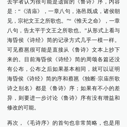
去学者认为很可能是遗留的《鲁诗》序，内容
是：“《清庙》，一章八句，洛邑既成，诸侯朝
见，宗祀文王之所歌也。”“《惟天之命》，一章
八句，告太平于文王之所歌也。”从形式上看与
海昏侯《诗经》简的记录方式几乎一模一样。
可见蔡邕很可能是直接从《鲁诗》文本上抄下
来的。目前海昏侯《诗经》简的周颂各篇还没
有公布，公布之后如果基本相同，就可以证明
海昏侯《诗经》简的序和蔡邕《独断·宗庙所歌
诗之别名》都是《鲁诗》序；如果有不小的差
异，则要进一步讨论《鲁诗》序有没有增益和
修改的可能。
再次，《毛诗序》的首句也非常简略，也是用