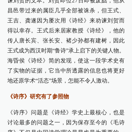
谏刘贺的文本。刘贺即位27日即被废黜，他从
昌邑带过来的属臣几乎全部被诛杀，但王式、
王吉、龚遂因为屡次用《诗经》来劝谏刘贺而
得以幸存。王式后来居家教授《诗经》，他的
传人唐长宾、张长安、褚少孙都有建树，因此
王式成为西汉时期“鲁诗”承上启下的关键人物。
海昏侯《诗经》简的发现，使这一段学术史有
了实物的证据，它当中所透露的信息也将更好
地还原学术“活态”场景，怎能不令人激动。
《诗序》研究有了参照物
《诗序》问题是《诗经》学史上最核心，也是
讨论最多的问题之一，因为保存至今的《毛诗