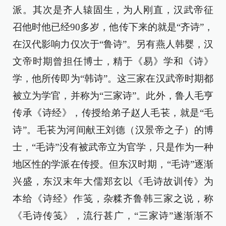
派。其次是齐人辕固生，为人刚直，汉武帝征
召他时他已经90多岁，他传下来的就是“齐诗”，
在汉代影响力仅次于“鲁诗”。另有燕人韩婴，汉
文帝时期曾担任博士，精于《易》学和《诗》
学，他所传即为“韩诗”。这三家在汉武帝时期都
被立为学官，并称为“三家诗”。此外，鲁人毛亨
传承《诗经》，传授给弟子赵人毛苌，就是“毛
诗”。毛苌为河间献王刘德（汉景帝之子）的博
士，“毛诗”没有被武帝立为官学，只是作为一种
地区性的学派在传授。但东汉时期，“毛诗”逐渐
兴盛，东汉末年大儒郑玄以《毛诗故训传》为
本给《诗经》作笺，杂糅齐鲁韩三家之说，称
《毛诗传笺》，流行甚广，“三家诗”遂渐渐不