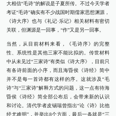
大相信“毛诗”的解说是子夏所传。不过今天学者
考证“毛诗”确实有不少战国时期儒家思想渊源，
《诗大序》也与《礼记·乐记》相关材料有密切
关联，但渊源是一回事，“作”又是另一回事。
当然，从目前材料来看，《毛诗序》的完整
性、系统性是其他三家不能比拟的。传世材料
中从未见过“三家诗”有类似《诗大序》，目前只
有各诗前面的小序，而且海昏侯《诗经》简中
并不是每一首诗都有这样的序。这就涉及“毛
诗”与“三家诗”解释方式的问题，这一点有待海
昏侯《诗经》简全部公布后，会带来新的认识
和讨论。清代学者皮锡瑞曾指出“论《诗》比他
经尤难明”，并举出8个方面，最后一条就是“三