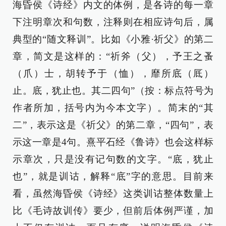
海昏侯《诗经》内文的体例，是各诗的每一章
下注明章次和句数，注释则在相应诗句后，属
典型的“随文释训”。比如《小雅·祈父》的第二
章，简文是这样的：“祈斧（父），予王之蚤
（爪）士，胡转予于（恤），靡所底（厎）
止。底，犹止也。其二四句”（按：标点符号为
作者所加，括号内为今本文字）。简末的“其
二”，表示这是《祈父》的第二章，“四句”，表
示这一章是4句。熹平石经《鲁诗》也会这样标
示章次，只是没有记句数的文字。“底，犹止
也”，就是训诂，解释“底”字的意思。目前来
看，虽然海昏侯《诗经》这类训诂整体数量上
比《毛诗故训传》要少，但前后体例严谨，加