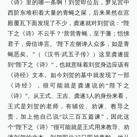
《诗》里的哪一条啊！刘贺即位后，梦见宫中
西阶东堆积着大量的青蝇之屎，后来果然在宫
殿覆瓦下面发现了不少，龚遂就对刘贺说：“陛
下之《诗》不云乎？‘营营青蝇，至于藩；恺悌
君子，毋信谗言。’陛下左侧谗人众多，如是青
蝇恶矣。”（《汉书·武五子传》）这里龚遂提
到“陛下之《诗》”，也就意味着刘贺身边应该有
《诗经》文本。如今刘贺的墓中就发现了一部
《诗经》，很可能就是龚遂说的“陛下之
《诗》”。从王式、王吉、龚遂3人的身份来看，
王式是刘贺的老师，有辅佐、劝谏、教导之
责，加上他自己说“以三百五篇谏”，因此这
个“陛下之《诗》”很可能就是王式用来教导、劝