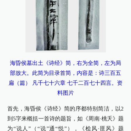
海昏侯墓出土《诗经》简，右为全简，左为局
部放大。此简为目录首简，内容是：诗三百五
扁（篇） 凡千七十六章 七千二百七十四言。资
料图片
首先，海昏侯《诗经》简的序都特别简洁，以2
到5字来概括一首诗的题旨，如《周南·桃夭》题
为“说人”（“说”通“悦”），《桧风·匪风》题