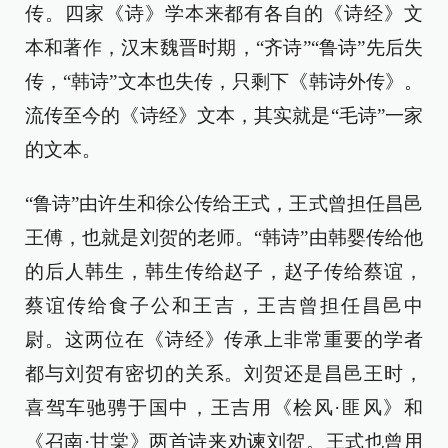
传。四家《诗》学本来都有各自的《诗经》文
本和著作，汉末魏晋时期，“齐诗”“鲁诗”先后失
传，“韩诗”文本也失传，只剩下《韩诗外传》。
流传至今的《诗经》文本，其实就是“毛诗”一家
的文本。
“鲁诗”由许生和徐公传给王式，王式曾担任昌邑
王傅，也就是刘贺的老师。“韩诗”由韩婴传给他
的后人韩生，韩生传给赵子，赵子传给蔡谊，
蔡谊传给食子公和王吉，王吉曾担任昌邑中
尉。这两位在《诗经》传承上非常重要的学者
都与刘贺有密切的关系。刘贺还是昌邑王时，
喜驾车驰骋于国中，王吉用《桧风·匪风》和
《召南·甘棠》两首诗来劝谏刘贺。王式也曾用