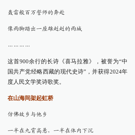
轰雷般百万誓师的奔赴
像雨脚踏出一座雄赳赳的雨城
…………
这首900余行的长诗《喜马拉雅》，被誉为“中
国共产党经略西藏的现代史诗”，并获得2024年
度人民文学奖诗歌奖。
在山海间架起虹桥
仿佛故乡与他乡
一半在九霄高悬，一半在体内下沉