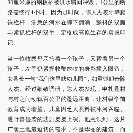
80厘米厚的钢板桥被洪水瞬间冲毁，1公里的断
路需绕行4小时。因为赶时间，陈人杰咬牙攀爬
铁栏杆，湍急的河水在脚下翻涌，颤抖的双腿
与紧抓栏杆的双手，定格成高原生存的震撼印
记。
当一位牧民母亲挎着一个孩子，又背着另一个
孩子，左手仍紧握牧鞭放牧的身影撞入眼帘，
女县长一句“我们这里缺幼儿园”，如重锤叩击陈
人杰。经过细致调研，陈人杰发现，申扎县村
与村之间动辄百公里的遥远距离，让村级学前
教育成为奢望。儿童因乏人照料被冰河吞噬、
遭野兽侵袭的悲剧屡屡上演。他意识到，这片
广袤土地最迫切的需求，不是华丽的建筑，而