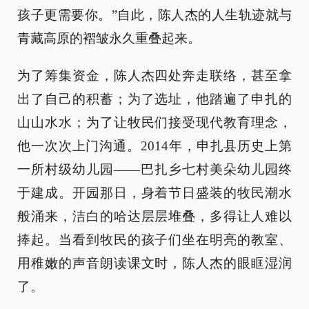
孩子更需要你。”自此，陈人杰的人生轨迹就与
青藏高原的褶皱永久重叠起来。
为了筹集资金，陈人杰四处奔走联络，甚至拿
出了自己的积蓄；为了选址，他踏遍了申扎的
山山水水；为了让牧民们接受现代教育理念，
他一次次上门沟通。2014年，申扎县历史上第
一所村级幼儿园——巴扎乡七村美朵幼儿园终
于建成。开园那日，身着节日盛装的牧民潮水
般涌来，洁白的哈达层层堆叠，多得让人难以
捧起。当看到牧民的孩子们坐在明亮的教室、
用稚嫩的声音朗读课文时，陈人杰的眼眶湿润
了。