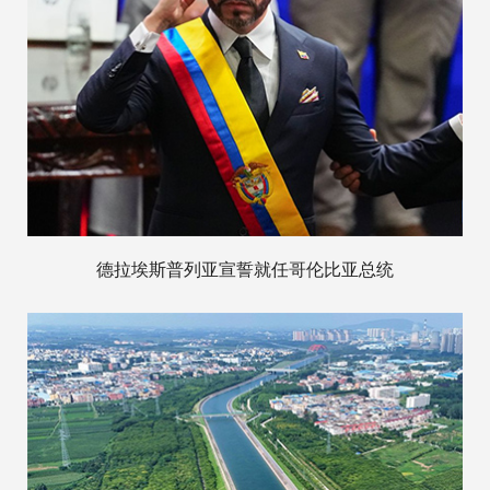
德拉埃斯普列亚宣誓就任哥伦比亚总统