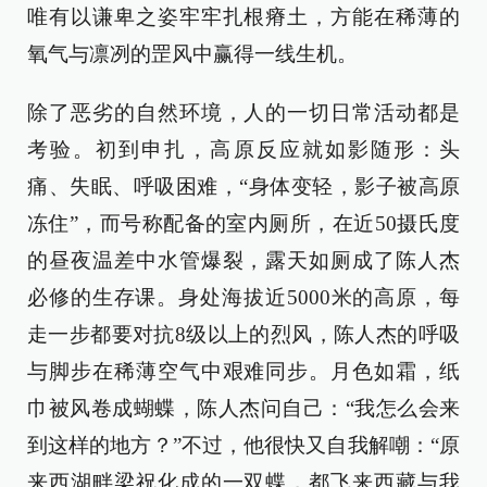
唯有以谦卑之姿牢牢扎根瘠土，方能在稀薄的
氧气与凛冽的罡风中赢得一线生机。
除了恶劣的自然环境，人的一切日常活动都是
考验。初到申扎，高原反应就如影随形：头
痛、失眠、呼吸困难，“身体变轻，影子被高原
冻住”，而号称配备的室内厕所，在近50摄氏度
的昼夜温差中水管爆裂，露天如厕成了陈人杰
必修的生存课。身处海拔近5000米的高原，每
走一步都要对抗8级以上的烈风，陈人杰的呼吸
与脚步在稀薄空气中艰难同步。月色如霜，纸
巾被风卷成蝴蝶，陈人杰问自己：“我怎么会来
到这样的地方？”不过，他很快又自我解嘲：“原
来西湖畔梁祝化成的一双蝶，都飞来西藏与我