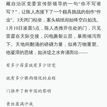
藏自治区党委宣传部领导的一句“你不写谁
写？”，让陈人杰接下了一个颇具挑战的创作“作
业”。3天闭门枯坐，案头稿纸却始终空白如洗。
1月10日凌晨5点，陈人杰推开住处的门，只见
雷霆在天际交接，闪电撕裂云层，暴雨倾泻而
下。天地间翻涌的磅礴力量，似将万物重塑。
他凝滞的思绪，如决堤之水奔涌而出——
有多少霹雳就有多少惊觉
就有多少骤雨催促的启程
门推开了新中国的黎明
青丝盈满汁液