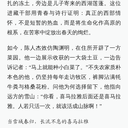
扎的冻土，旁边是儿子寄来的西湖莲蓬。这位
进藏干部用青春与诗行证明：真正的西部情
怀，不是短暂的热血，而是将生命化作高原的
根系，在苦寒中绽放出春天的绚烂。
如今，陈人杰效仿陶渊明，在住所开辟了一方
菜园。他一边展示收获的一大袋土豆，一边告
诉记者：“马上就能种小白菜了。”不失农家质朴
本色的他，仍坚持每年走访牧区，裤脚沾满牦
牛粪与格桑花粉。问他为何选择留下，他指向
远方的雪山：“你看，喜马拉雅后面还是喜马拉
雅。人若只活一次，就该活成山脉啊！”
当雪域春归，长流不息的喜马拉雅