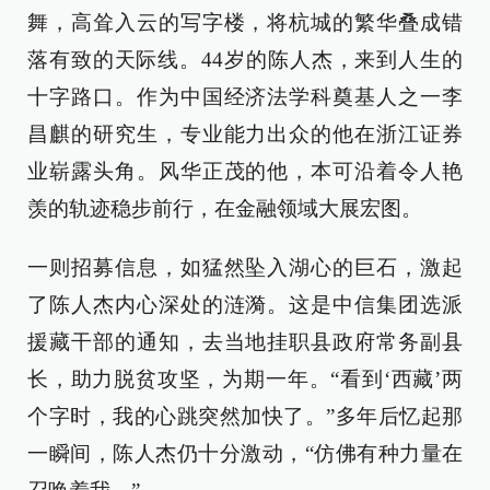
舞，高耸入云的写字楼，将杭城的繁华叠成错
落有致的天际线。44岁的陈人杰，来到人生的
十字路口。作为中国经济法学科奠基人之一李
昌麒的研究生，专业能力出众的他在浙江证券
业崭露头角。风华正茂的他，本可沿着令人艳
羡的轨迹稳步前行，在金融领域大展宏图。
一则招募信息，如猛然坠入湖心的巨石，激起
了陈人杰内心深处的涟漪。这是中信集团选派
援藏干部的通知，去当地挂职县政府常务副县
长，助力脱贫攻坚，为期一年。“看到‘西藏’两
个字时，我的心跳突然加快了。”多年后忆起那
一瞬间，陈人杰仍十分激动，“仿佛有种力量在