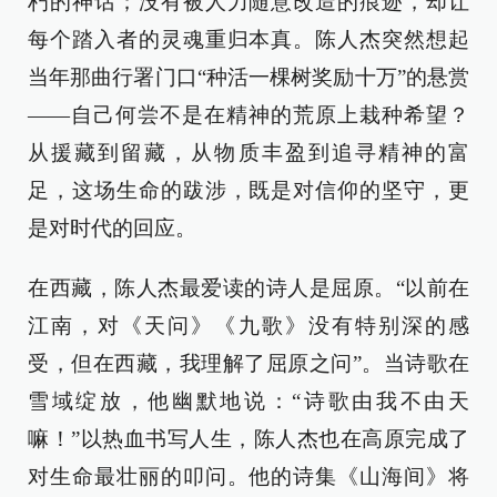
朽的神话；没有被人力随意改造的痕迹，却让
每个踏入者的灵魂重归本真。陈人杰突然想起
当年那曲行署门口“种活一棵树奖励十万”的悬赏
——自己何尝不是在精神的荒原上栽种希望？
从援藏到留藏，从物质丰盈到追寻精神的富
足，这场生命的跋涉，既是对信仰的坚守，更
是对时代的回应。
在西藏，陈人杰最爱读的诗人是屈原。“以前在
江南，对《天问》《九歌》没有特别深的感
受，但在西藏，我理解了屈原之问”。当诗歌在
雪域绽放，他幽默地说：“诗歌由我不由天
嘛！”以热血书写人生，陈人杰也在高原完成了
对生命最壮丽的叩问。他的诗集《山海间》将