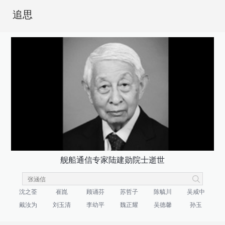
追思
舰船通信专家陆建勋院士逝世
沈之荃
崔崑
顾诵芬
苏哲子
陈毓川
吴咸中
戴汝为
刘玉清
李幼平
魏正耀
吴德馨
孙玉