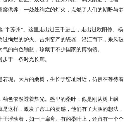
州窑供养。一处处绚烂的灯火，点燃了人们的期盼与梦
半苏州”。这里走出过三千进士，走出过欧阳修、杨
烧过绚烂的炉火。吉州窑产的瓷器，沿江而下，乘风破
大气的白色釉瓶，珍藏于不少国家的博物馆。
步于一条时光长廊。
若现。大片的桑树，生长于窑址附近，仿佛在等待着
釉色依然透着辉光。盏里的桑叶，似是刚从树上飘
就是这样，激发了窑工的灵感，他们有了大胆的想法，
叶子浮动着，如一叶扁舟。有的桑叶上，还留有一个个