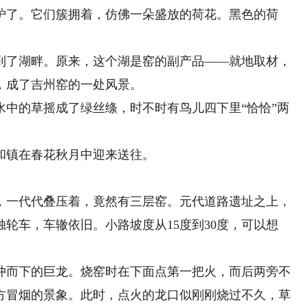
了。它们簇拥着，仿佛一朵盛放的荷花。黑色的荷
了湖畔。原来，这个湖是窑的副产品——就地取材，
，成了吉州窑的一处风景。
的草摇成了绿丝绦，时不时有鸟儿四下里“恰恰”两
镇在春花秋月中迎来送往。
一代代叠压着，竟然有三层窑。元代道路遗址之上，
轮车，车辙依旧。小路坡度从15度到30度，可以想
而下的巨龙。烧窑时在下面点第一把火，而后两旁不
方冒烟的景象。此时，点火的龙口似刚刚烧过不久，草