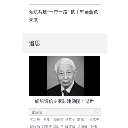
领航共建“一带一路” 携手擘画金色
未来
追思
舰船通信专家陆建勋院士逝世
沈之荃
崔崑
顾诵芬
苏哲子
陈毓川
吴咸中
戴汝为
刘玉清
李幼平
魏正耀
吴德馨
孙玉