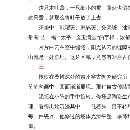
这只木叶盏，一只细小的蚕，竟然也留在
这只蚕，就那么将叶子放了上去。
茶盏中，玳瑁斑、鹧鸪斑、兔毫斑、油滴
带有“吉”“福”“太平”“金玉满堂”的字样，
片片白云在空中缱绻，阳光从云的缝隙中
山就是一处窑址。这片区域，竟然有24座古
三
掩映在桑树深处的吉州窑古陶瓷研究所，
笔笔勾画中，画面渐渐显现。那种自古传续
泥坯在小陈的手中旋转。修坯是陶瓷生产
理。看得出她沉浸其中——低着头，目不转
每一件瓷器，他修过的坯体光滑平整、厚薄
重。