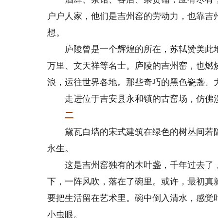
户户人家，他们是吉州窑的劳动力，也靠吉
想。
庐陵曾是一个辉煌的所在，苏轼赞美此地“
万里、文天祥等名士。庐陵的吉州窑，也燃
浪，运往世界各地。那些奇巧的黑色瓷盏、
走进位于吉安县永和镇的古窑场，仿佛漫
二
黛瓦白墙的宋式建筑在绿色的树丛间若隐
永生。
这是吉州窑独有的木叶盏，千年过去了，
下，一阵风吹，落在了碗里。或许，最初真
要把生活留在艺术里。碗中倒入清水，感觉
小虫眼。