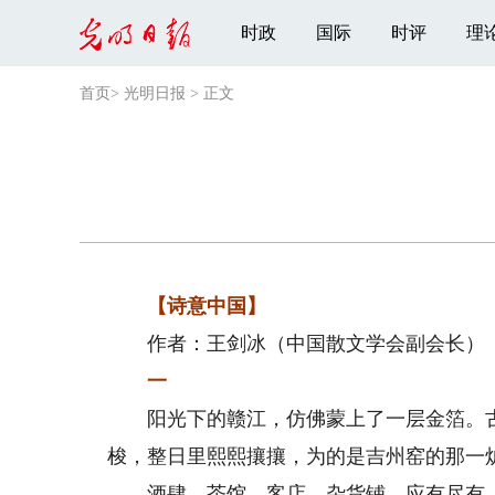
时政
国际
时评
理
首页
>
光明日报
>
正文
【诗意中国】
作者：王剑冰（中国散文学会副会长）
一
阳光下的赣江，仿佛蒙上了一层金箔。古
梭，整日里熙熙攘攘，为的是吉州窑的那一
酒肆、茶馆、客店、杂货铺，应有尽有，