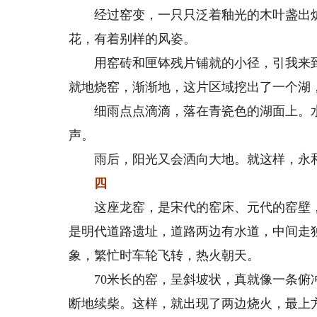
经过窑变，一只只泛着釉光的木叶盏出炉
花，有着别样的风姿。
用窑砖和匣钵残片铺就的小径，引我来到
就地烧窑，渐渐地，这片区域挖出了一个湖
细雨点点滴滴，落在青瓷色的湖面上。水中
声。
雨后，阳光又会洒向大地。就这样，永和
四
这座龙窑，是宋代的窑床、元代的窑壁，
是明代道路遗址，道路两边有水道，中间走独
象，繁忙时车轮飞转，热火朝天。
70米长的窑，呈斜坡状，真就像一条俯冲
断地续柴。这样，就出现了两边烧火，最上