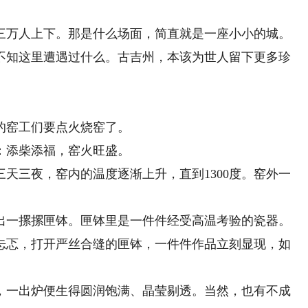
万人上下。那是什么场面，简直就是一座小小的城。
知这里遭遇过什么。古吉州，本该为世人留下更多珍
窑工们要点火烧窑了。
添柴添福，窑火旺盛。
三夜，窑内的温度逐渐上升，直到1300度。窑外一
一摞摞匣钵。匣钵里是一件件经受高温考验的瓷器。
忐忑，打开严丝合缝的匣钵，一件件作品立刻显现，如
一出炉便生得圆润饱满、晶莹剔透。当然，也有不成