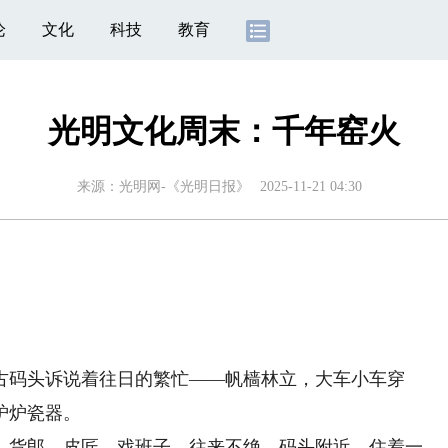
论
文化
科技
教育
光明文化周末：千年窑火
来源：
光明网-《光明日报》
2025-11-21 04:30
码头诉说着往日的繁忙——帆樯林立，大车小车穿
炉炉瓷器。
货郎、皮匠、戏班子，往来不绝。码头附近，住着一