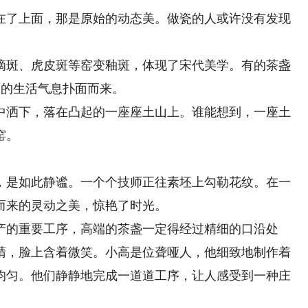
了上面，那是原始的动态美。做瓷的人或许没有发现
斑、虎皮斑等窑变釉斑，体现了宋代美学。有的茶盏
浓郁的生活气息扑面而来。
洒下，落在凸起的一座座土山上。谁能想到，一座土
窑。
是如此静谧。一个个技师正往素坯上勾勒花纹。在一
而来的灵动之美，惊艳了时光。
的重要工序，高端的茶盏一定得经过精细的口沿处
睛，脸上含着微笑。小高是位聋哑人，他细致地制作着
均匀。他们静静地完成一道道工序，让人感受到一种庄