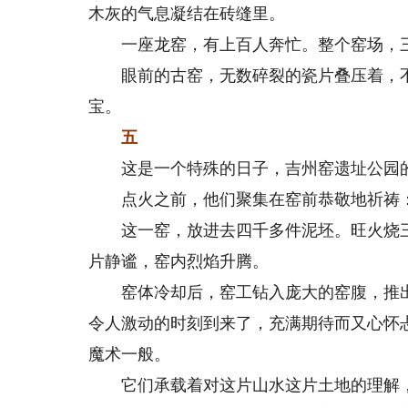
木灰的气息凝结在砖缝里。
一座龙窑，有上百人奔忙。整个窑场，三
眼前的古窑，无数碎裂的瓷片叠压着，不
宝。
五
这是一个特殊的日子，吉州窑遗址公园的
点火之前，他们聚集在窑前恭敬地祈祷：
这一窑，放进去四千多件泥坯。旺火烧三天
片静谧，窑内烈焰升腾。
窑体冷却后，窑工钻入庞大的窑腹，推出
令人激动的时刻到来了，充满期待而又心怀
魔术一般。
它们承载着对这片山水这片土地的理解，