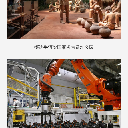
探访牛河梁国家考古遗址公园