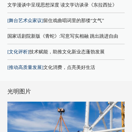
文学漫谈中呈现思想深度 读文学访谈录《东拉西扯》
[舞台艺术众家议]
留住戏曲唱词里的那缕“文气”
国家话剧院新版《青蛇》:写意写实相融 跳出跳进自由
[文化评析]
技术赋能，助推文化新业态蓬勃发展
[推动高质量发展]
文化消费，点亮美好生活
光明图片