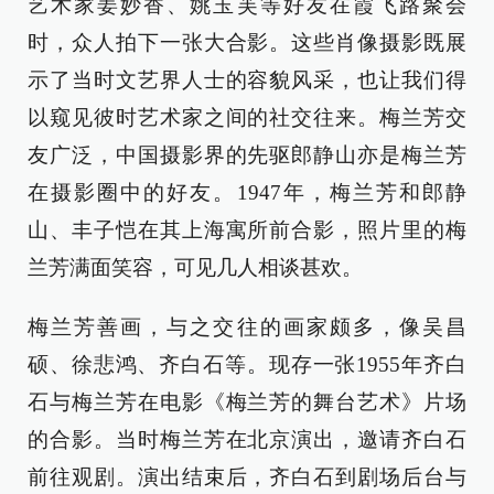
艺术家姜妙香、姚玉芙等好友在霞飞路聚会
时，众人拍下一张大合影。这些肖像摄影既展
示了当时文艺界人士的容貌风采，也让我们得
以窥见彼时艺术家之间的社交往来。梅兰芳交
友广泛，中国摄影界的先驱郎静山亦是梅兰芳
在摄影圈中的好友。1947年，梅兰芳和郎静
山、丰子恺在其上海寓所前合影，照片里的梅
兰芳满面笑容，可见几人相谈甚欢。
梅兰芳善画，与之交往的画家颇多，像吴昌
硕、徐悲鸿、齐白石等。现存一张1955年齐白
石与梅兰芳在电影《梅兰芳的舞台艺术》片场
的合影。当时梅兰芳在北京演出，邀请齐白石
前往观剧。演出结束后，齐白石到剧场后台与