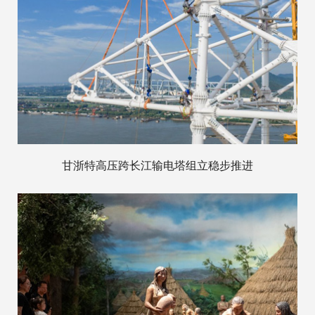
甘浙特高压跨长江输电塔组立稳步推进