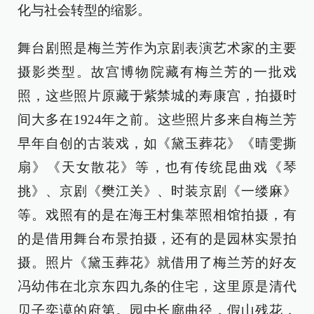
化与社会转型的缩影。
舞台剧照是梅兰芳作为京剧表演艺术家的主要
摄影类型。故宫博物院藏有梅兰芳的一批戏
照，这些照片原藏于紫禁城的寿康宫，拍摄时
间大多在1924年之前。这些照片多来自梅兰芳
早年自创的古装戏，如《黛玉葬花》《晴雯撕
扇》《天女散花》等，也有传统昆曲戏《琴
挑》、京剧《樊江关》、时装京剧《一缕麻》
等。戏照有的是在海王村集萃照相馆拍摄，有
的是借用舞台布景拍摄，还有的是园林实景拍
摄。照片《黛玉葬花》就借用了梅兰芳的好友
冯幼伟在北京东四九条的住宅，这里原是清代
贝子奕谟的府第。园中长廊曲径，假山残花，