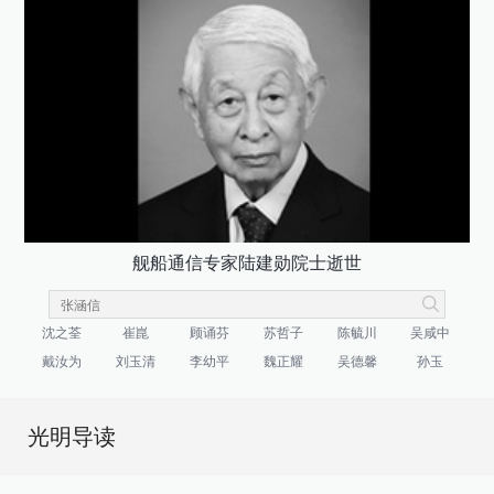
舰船通信专家陆建勋院士逝世
沈之荃
崔崑
顾诵芬
苏哲子
陈毓川
吴咸中
戴汝为
刘玉清
李幼平
魏正耀
吴德馨
孙玉
光明导读