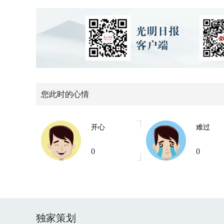
您此时的心情
开心
难过
0
0
独家策划