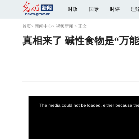
时政
国际
时评
理
首页
>
新闻中心
>
视频新闻
>
正文
真相来了 碱性食物是“万
This
is
a
The media could not be loaded, either because the 
modal
window.