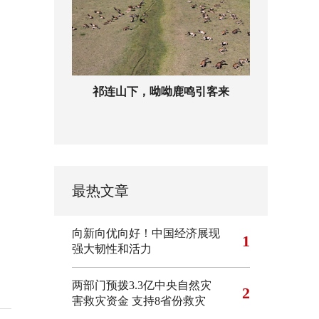
祁连山下，呦呦鹿鸣引客来
最热文章
向新向优向好！中国经济展现
1
强大韧性和活力
两部门预拨3.3亿中央自然灾
2
害救灾资金 支持8省份救灾