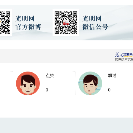
点赞
飘过
0
0