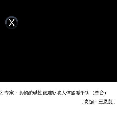
Video
Player
is
loading.
忽悠 专家：食物酸碱性很难影响人体酸碱平衡（总台）
[
责编：王恩慧
]