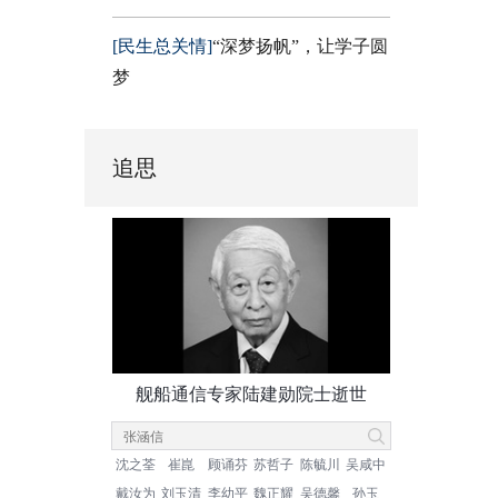
[民生总关情]
“深梦扬帆”，让学子圆
梦
追思
舰船通信专家陆建勋院士逝世
沈之荃
崔崑
顾诵芬
苏哲子
陈毓川
吴咸中
戴汝为
刘玉清
李幼平
魏正耀
吴德馨
孙玉