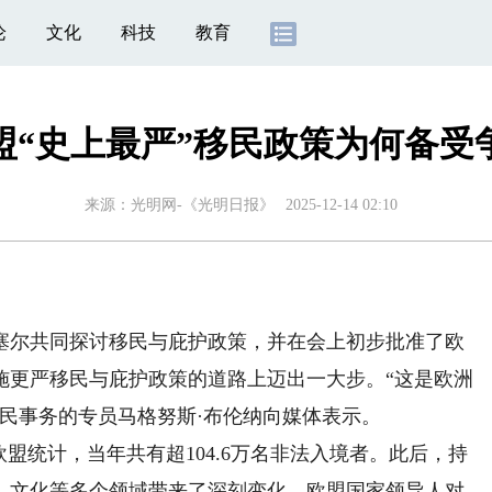
论
文化
科技
教育
盟“史上最严”移民政策为何备受
来源：
光明网-《光明日报》
2025-12-14 02:10
尔共同探讨移民与庇护政策，并在会上初步批准了欧
施更严移民与庇护政策的道路上迈出一大步。“这是欧洲
民事务的专员马格努斯·布伦纳向媒体表示。
盟统计，当年共有超104.6万名非法入境者。此后，持
、文化等多个领域带来了深刻变化，欧盟国家领导人对