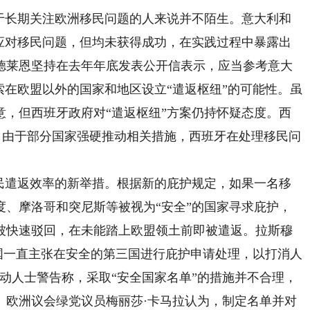
长期关注欧洲移民问题的人来说并不陌生。意大利和
来应对移民问题，但均未获得成功，在实践过程中暴露出
德莱恩坚持在去年年底发表公开信表示，应当参考意大
索在欧盟以外的国家和地区设立“遣返枢纽”的可能性。虽
意，但西班牙政府对“遣返枢纽”方案仍持怀疑态度。西
，由于部分国家强硬推动相关措施，西班牙在处理移民问
遣返效率的新举措。根据新的庇护规定，如果一名移
度、摩洛哥和突尼斯等被视为“安全”的国家寻求庇护，
被快速驳回，在未能踏上欧盟领土前即被遣返。拉斯穆
国一直主张在安全的第三国进行庇护申请处理，以打消人
动人士警告称，采取“安全国家名单”的措施并不合理，
。欧洲议会绿党议员梅丽莎·卡马拉认为，制定名单并对