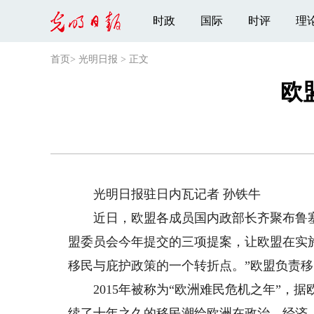
时政
国际
时评
理
首页
>
光明日报
>
正文
欧
光明日报驻日内瓦记者 孙铁牛
近日，欧盟各成员国内政部长齐聚布鲁塞
盟委员会今年提交的三项提案，让欧盟在实
移民与庇护政策的一个转折点。”欧盟负责移
2015年被称为“欧洲难民危机之年”，据欧
续了十年之久的移民潮给欧洲在政治、经济