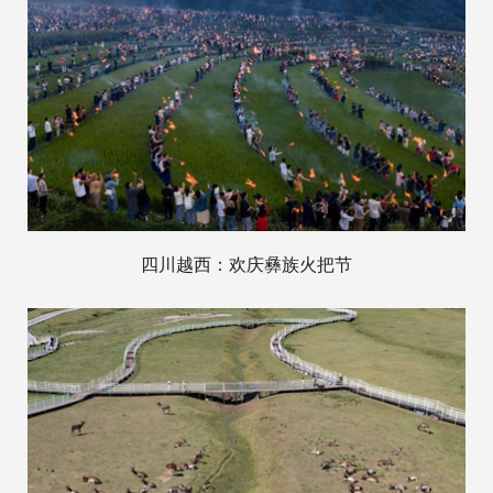
四川越西：欢庆彝族火把节