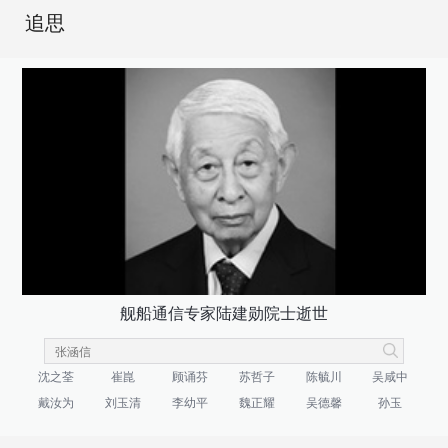
追思
舰船通信专家陆建勋院士逝世
沈之荃
崔崑
顾诵芬
苏哲子
陈毓川
吴咸中
戴汝为
刘玉清
李幼平
魏正耀
吴德馨
孙玉