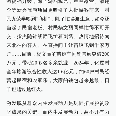
游提档升级，除了游船观光，星空露营、滑翔
伞等新兴旅游项目更吸引了大批游客前来。村
民尤荣学嗅到“商机”，除了忙摆渡生意，如今还
当起了民宿老板。村民杨文丽同样忙得不可开
交，指尖随针线翻飞忙着刺绣、热情地招待南
来北往的客人、在直播间里让苗绣飞到千家万
户……目前，杨文丽的苗绣车间销售额突破200
万元，带动20多名乡亲就业。2024年，化屋村
全年旅游综合性收入达1.6亿元，约60户村民经
营起民宿和农家乐，大家的钱包越来越鼓，日
子也越过越红火。
激发脱贫群众内生发展动力是巩固拓展脱贫攻
坚成果的关键。而内生发展动力，离不开有力