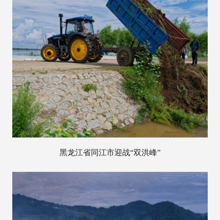
黑龙江省同江市迎战“双洪峰”