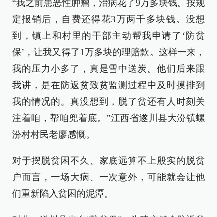
“我之前患恶性肿瘤，治病花了9万多块钱。按规
定报销后，自费还得花3万两千多块钱。没想
到，镇上和村里的干部主动帮我申请了‘防贫
保’，让我又得了1万多块的理赔款。这样一来，
我的压力小多了，真是雪中送炭。他们后来跟
我讲，是在防返贫致贫监测过程中及时摸排到
我的情况的。真没想到，脱了贫还有人时刻关
注着咱，帮咱兜着底。”江西省遂川县大汾镇螺
汾村村民老廖感慨。
对于摆脱贫困不久、家底远算不上殷实的脱贫
户而言，一场大病、一次意外，可能就会让他
们重新陷入贫困的泥潭。