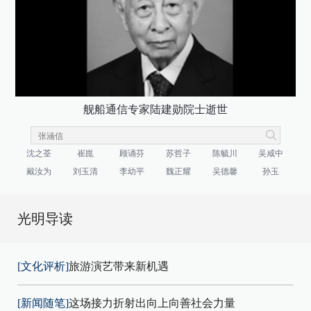
舰船通信专家陆建勋院士逝世
沈之荃
崔崑
顾诵芬
苏哲子
陈毓川
吴咸中
戴汝为
刘玉清
李幼平
魏正耀
吴德馨
孙玉
光明导读
[文化评析]
旅游演艺带来新机遇
[新闻随笔]
这场接力折射出向上向善社会力量