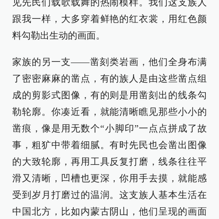
见先民们载歌载舞的热闹模样。我们这支族人
跟我一样，大多穿着鲜艳的红衣裳，用红色颜
料勾勒出生动的画面。
家族的另一支——凿刻类岩画，他们全身布满
了密密麻麻的凿点，有的族人是由这些凿点组
成的剪影式图像，有的则是用凿刻出的线条勾
勒轮廓。你凑近看，就能清晰瞧见那些小小的
凿痕，像是用无数个“小脚印”一点点拼成了故
事，粗犷中带着细腻。有时先民也会凿出图像
的大致轮廓，再用工具反复打磨，线条往往平
滑又清晰，凹槽也更深，你用手去摸，就能感
受到岁月打磨过的温润。这支族人基本生活在
中国北方，比如内蒙古阴山，他们呈现的画面