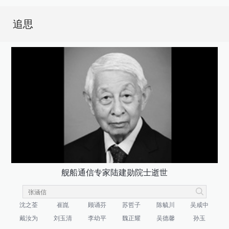
追思
舰船通信专家陆建勋院士逝世
沈之荃
崔崑
顾诵芬
苏哲子
陈毓川
吴咸中
戴汝为
刘玉清
李幼平
魏正耀
吴德馨
孙玉