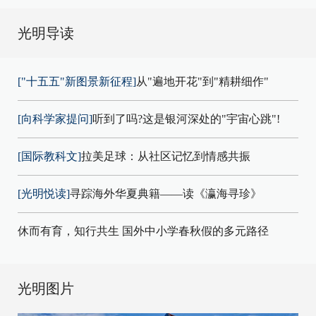
光明导读
["十五五"新图景新征程]
从"遍地开花"到"精耕细作"
[向科学家提问]
听到了吗?这是银河深处的"宇宙心跳"!
[国际教科文]
拉美足球：从社区记忆到情感共振
[光明悦读]
寻踪海外华夏典籍——读《瀛海寻珍》
休而有育，知行共生 国外中小学春秋假的多元路径
光明图片