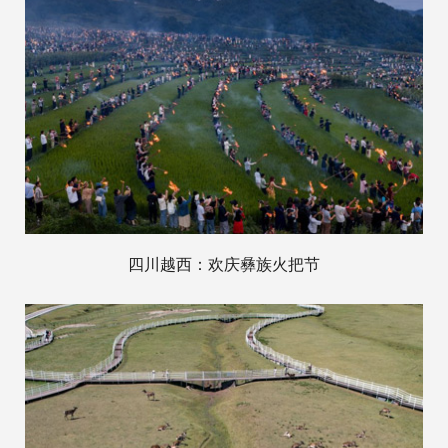
四川越西：欢庆彝族火把节