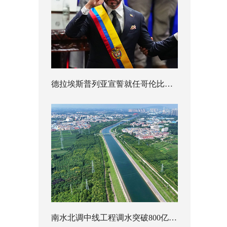
德拉埃斯普列亚宣誓就任哥伦比亚总统
南水北调中线工程调水突破800亿立方米