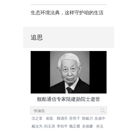
生态环境法典，这样守护咱的生活
追思
舰船通信专家陆建勋院士逝世
沈之荃
崔崑
顾诵芬
苏哲子
陈毓川
吴咸中
戴汝为
刘玉清
李幼平
魏正耀
吴德馨
孙玉