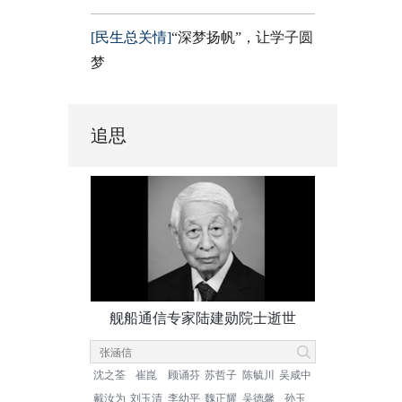
[民生总关情]
“深梦扬帆”，让学子圆
梦
追思
舰船通信专家陆建勋院士逝世
沈之荃
崔崑
顾诵芬
苏哲子
陈毓川
吴咸中
戴汝为
刘玉清
李幼平
魏正耀
吴德馨
孙玉