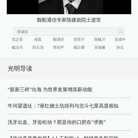
舰船通信专家陆建勋院士逝世
沈之荃
崔崑
顾诵芬
苏哲子
陈毓川
吴咸中
戴汝为
刘玉清
李幼平
魏正耀
吴德馨
孙玉
光明导读
“新新三样”出海 为世界发展增添新动能
牛河梁遗址：7座红烧土坑排列与北斗七星高度相似
洗牙出血、牙齿松动？那是你的口腔在“求救”