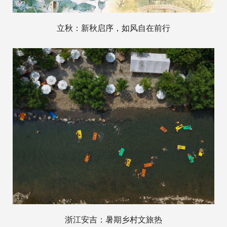
立秋：新秋启序，如风自在前行
浙江安吉：暑期乡村文旅热