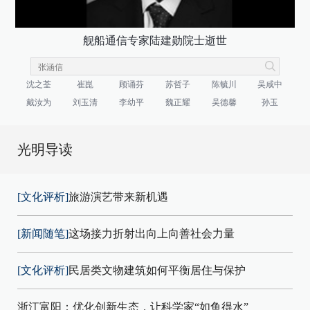
舰船通信专家陆建勋院士逝世
沈之荃
崔崑
顾诵芬
苏哲子
陈毓川
吴咸中
戴汝为
刘玉清
李幼平
魏正耀
吴德馨
孙玉
光明导读
[文化评析]
旅游演艺带来新机遇
[新闻随笔]
这场接力折射出向上向善社会力量
[文化评析]
民居类文物建筑如何平衡居住与保护
浙江富阳：优化创新生态，让科学家“如鱼得水”