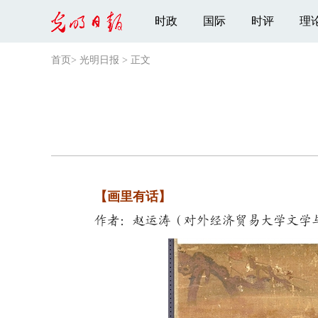
时政
国际
时评
理
首页
>
光明日报
>
正文
【画里有话】
作者：赵运涛（对外经济贸易大学文学与