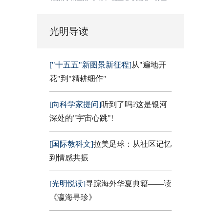
光明导读
["十五五"新图景新征程]
从"遍地开
花"到"精耕细作"
[向科学家提问]
听到了吗?这是银河
深处的"宇宙心跳"!
[国际教科文]
拉美足球：从社区记忆
到情感共振
[光明悦读]
寻踪海外华夏典籍——读
《瀛海寻珍》