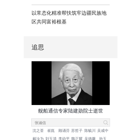
以常态化精准帮扶筑牢边疆民族地
区共同富裕根基
追思
舰船通信专家陆建勋院士逝世
沈之荃
崔崑
顾诵芬
苏哲子
陈毓川
吴咸中
戴汝为
刘玉清
李幼平
魏正耀
吴德馨
孙玉