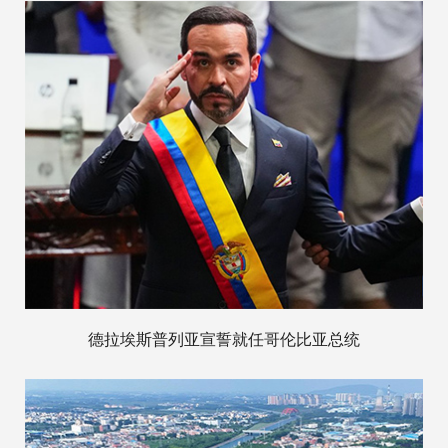
德拉埃斯普列亚宣誓就任哥伦比亚总统