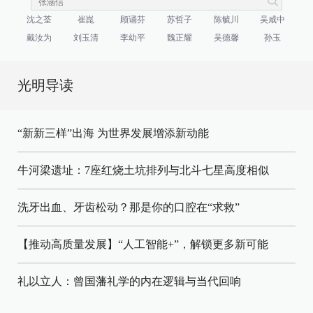
沈之荃
崔崑
顾诵芬
苏哲子
陈毓川
吴咸中
戴汝为
刘玉清
李幼平
魏正耀
吴德馨
孙玉
光明导读
“新新三样”出海 为世界发展增添新动能
牛河梁遗址：7座红烧土坑排列与北斗七星高度相似
洗牙出血、牙齿松动？那是你的口腔在“求救”
【推动高质量发展】“人工智能+”，解锁更多新可能
礼以立人：曾国藩礼学的内在逻辑与当代回响