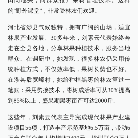
田间地头，向群众推广果树管理技术。这样
的“野外课堂”，非常受林农们欢迎。
河北省涉县气候独特，拥有广阔的山场，适宜
林果产业发展。30多年来，刘素云代表始终奔
走在全县各地，分享林果种植技术，服务当地
群众。在调研中，她发现，很多林农仍采用传
统种植方式，不仅效率低，果树长势也不好。
在涉县后宽嶂村，她给种植黑枣的林农算过一
笔账：采用劈接技术，枣树成活率可从30%提高
到85%以上，盛果期黑枣亩产可达2000斤。
这些年，刘素云代表主导完成现代林果产业建
设项目56项，打造丰产示范基地6.5万亩，带动6