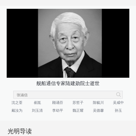
舰船通信专家陆建勋院士逝世
沈之荃
崔崑
顾诵芬
苏哲子
陈毓川
吴咸中
戴汝为
刘玉清
李幼平
魏正耀
吴德馨
孙玉
光明导读