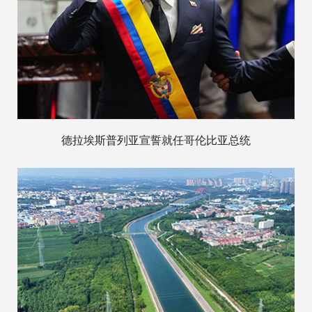
德拉埃斯普列亚宣誓就任哥伦比亚总统