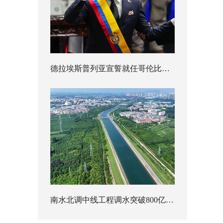
德拉埃斯普列亚宣誓就任哥伦比亚总统
南水北调中线工程调水突破800亿立方米