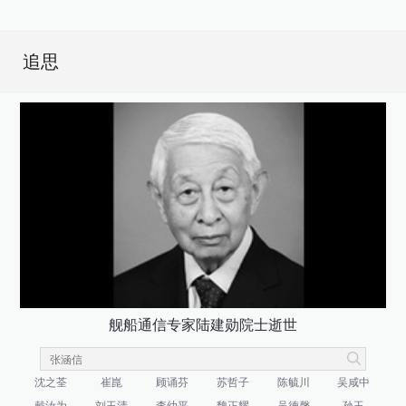
追思
舰船通信专家陆建勋院士逝世
沈之荃
崔崑
顾诵芬
苏哲子
陈毓川
吴咸中
戴汝为
刘玉清
李幼平
魏正耀
吴德馨
孙玉