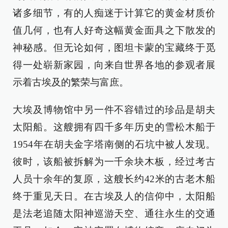
诸多细节，有的人痴迷于计算它的黄金材质价
值几何，也有人好奇这幅黄金面具之下散发的
神秘感。但无论如何，图坦卡蒙的宝藏终于觅
得一处崭新家园，向来自世界各地的参观者展
示着古埃及的繁荣与富庶。
大埃及博物馆中另一件不容错过的珍品是胡夫
太阳船。这艘拥有四千多年历史的雪松木船于
1954年在胡夫金字塔南侧的石坑中被人发现。
彼时，该船被拆解为一千余块木板，经过考古
人员十余年的复原，这艘长约42米的古老木船
终于重见天日。在古埃及人的信仰中，太阳船
是法老追随太阳神巡游天空、通往永生的交通