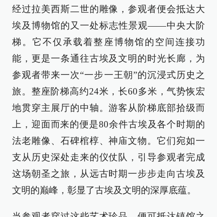
经过拉美西斯二世的雕像，参观者便会抵达大
埃及博物馆的又一处标志性景观——中央大阶
梯。它不仅承载着整座博物馆的空间连接功
能，更是一条通往古埃及文明的时光长廊，为
参观者带来一次“一步一王朝”的沉浸式历史之
旅。整座阶梯高约24米，长60多米，气势恢宏
地贯穿主展厅的中轴。游客从阶梯底部拾级而
上，迎面而来的便是80余件古埃及各个时期的
法老雕像、石碑棺椁、神庙文物。它们宛如一
支从历史深处走来的仪仗队，引导参观者完成
这场朝圣之旅，从远古时期一步步走向古埃及
文明的巅峰，彰显了古埃及文明的深厚底蕴。
当参观者穿过这些艺术珍品，便可抵达镇馆之