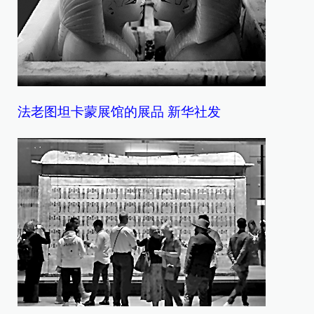
法老图坦卡蒙展馆的展品 新华社发