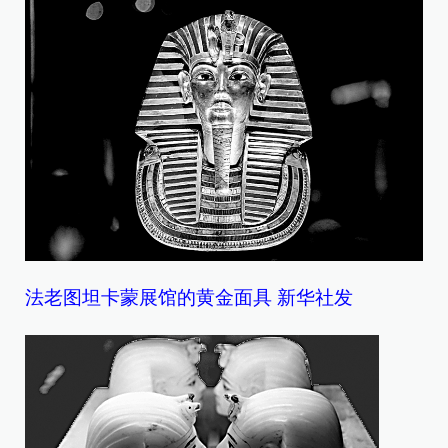
法老图坦卡蒙展馆的黄金面具 新华社发