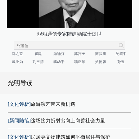
舰船通信专家陆建勋院士逝世
沈之荃
崔崑
顾诵芬
苏哲子
陈毓川
吴咸中
戴汝为
刘玉清
李幼平
魏正耀
吴德馨
孙玉
光明导读
[文化评析]
旅游演艺带来新机遇
[新闻随笔]
这场接力折射出向上向善社会力量
[文化评析]
民居类文物建筑如何平衡居住与保护