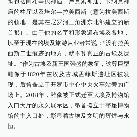
筑包括阿布辛贝神庙、卢克索神庙、卡纳克神
庙的柱厅以及培尔—拉美西斯（意为拉美西斯
的领地，是其在尼罗河三角洲东北部建立的新
首都）。由于他的名字和形象遍布埃及各地，
以至于现在的埃及旅游从业者常说：“没有拉美
西斯二世痕迹的地方，就不算真正的古埃及遗
址。”作为古埃及新王国强盛的象征，这尊巨型
雕像于1820年在埃及古城孟菲斯遗址区被发
现，后曾矗立于开罗市中心中央火车站旁的广
场上。2018年，雕像被正式迁至大埃及博物馆
入口大厅的永久展示区，昂首挺立于整座博物
馆的主入口处，彰显着古埃及文明的辉煌与永
恒。