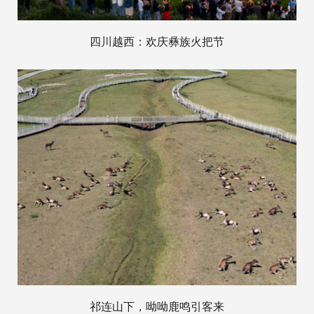
四川越西：欢庆彝族火把节
祁连山下，呦呦鹿鸣引客来