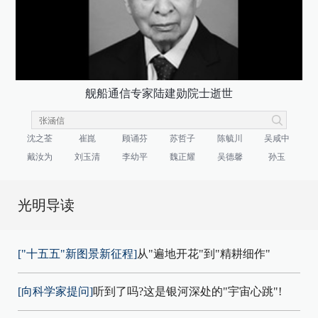
舰船通信专家陆建勋院士逝世
沈之荃
崔崑
顾诵芬
苏哲子
陈毓川
吴咸中
戴汝为
刘玉清
李幼平
魏正耀
吴德馨
孙玉
光明导读
["十五五"新图景新征程]
从"遍地开花"到"精耕细作"
[向科学家提问]
听到了吗?这是银河深处的"宇宙心跳"!