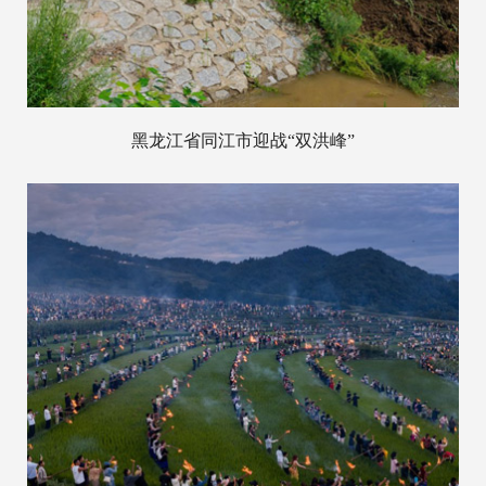
黑龙江省同江市迎战“双洪峰”