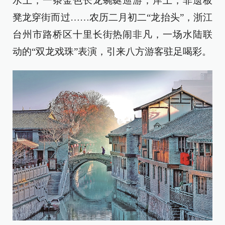
水上，一条金色长龙蜿蜒巡游；岸上，非遗板
凳龙穿街而过……农历二月初二“龙抬头”，浙江
台州市路桥区十里长街热闹非凡，一场水陆联
动的“双龙戏珠”表演，引来八方游客驻足喝彩。