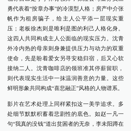
勇代表着“按章办事”的冷漠型人格；房产中介张
帆作为租房骗子，给主人公平添一层现实重
压；老板徐杰则是唯利是图的利己人格化身。
这四人共同构成主人公面临的现实压力。沈青
外冷内热的母亲则身兼提供压力与动力的双重
使命，先是盼着爱女另寻安稳归宿，后又心软
接纳二人。沈青咖啡店的领班准其停薪留职，
则代表现实生活中一抹温润善意的力量。这些
鲜明形象共同构成“喜悲融正”风格的人物谱系。
影片在艺术处理上同样紧扣这一美学追求。多
处细节默默积蓄着悲剧性的底色。如赵一凡一
句“我真的没钱”道出贫困者的无奈，李未阳蹲在