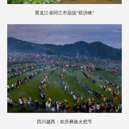
黑龙江省同江市迎战“双洪峰”
四川越西：欢庆彝族火把节