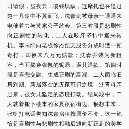
司请假，昼夜兼工凑钱填缺，连摩托也在追赶
赵一凡途中不翼而飞，沈青则被母亲一通通来
电催着去与黄家公子约会。第三时段是悲剧性
向正剧性的转化，二人在咬牙坚持中迎来转
机。李未阳向老板徐杰预支股份分成时遭一顿
毒打，却换来八万元赔款；沈青乔装为新租
客，当面揭穿张帆的骗局，逼其退款。第四时
段是喜悲交融、生成正剧的高潮。二人面临旧
房到期、新居落空的无家可归之境，沈青母亲
赶来，被女儿坚定的态度打动。结局段中，二
人就着搬下楼来的家具夜宿街边、畅想未来，
张帆打电话告知沈青房租按原价不变，这一笔
恰是喜剧性与悲剧性相融后通向新正剧的美学