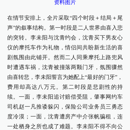
资料图片
在情节安排上，全片采取“四个时段＋结局＋尾
声”的叙事结构。第一时段是二人世界由喜入悲
的突转。李未阳与沈青约会，沈青买下男友心
仪的摩托车作为礼物，情侣间共盼新生活的喜
剧氛围由此铺开。然而二人同乘摩托上路兜风
时遭遇车祸，沈青被撞落两颗门牙，氛围骤然
由喜转悲，李未阳誓言为她配上“最好的门牙”，
费用却高达八万元。第二时段是悲剧性的持
续。一面，李未阳追讨赔偿受阻，肇事网约车
司机赵一凡推诿躲闪，保险公司业务员三勇态
度冷漠；一面，沈青遭房产中介张帆骗租，连
一处栖身之所也成了难题。李未阳不得不向公