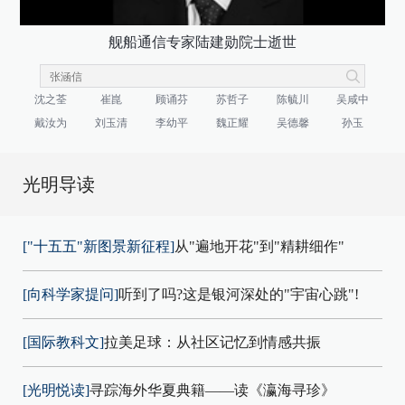
舰船通信专家陆建勋院士逝世
沈之荃
崔崑
顾诵芬
苏哲子
陈毓川
吴咸中
戴汝为
刘玉清
李幼平
魏正耀
吴德馨
孙玉
光明导读
["十五五"新图景新征程]
从"遍地开花"到"精耕细作"
[向科学家提问]
听到了吗?这是银河深处的"宇宙心跳"!
[国际教科文]
拉美足球：从社区记忆到情感共振
[光明悦读]
寻踪海外华夏典籍——读《瀛海寻珍》