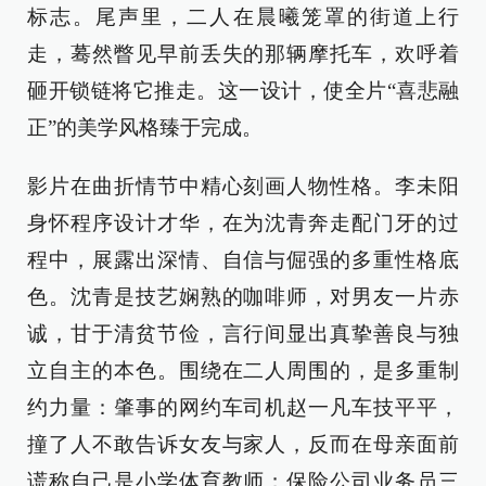
标志。尾声里，二人在晨曦笼罩的街道上行
走，蓦然瞥见早前丢失的那辆摩托车，欢呼着
砸开锁链将它推走。这一设计，使全片“喜悲融
正”的美学风格臻于完成。
影片在曲折情节中精心刻画人物性格。李未阳
身怀程序设计才华，在为沈青奔走配门牙的过
程中，展露出深情、自信与倔强的多重性格底
色。沈青是技艺娴熟的咖啡师，对男友一片赤
诚，甘于清贫节俭，言行间显出真挚善良与独
立自主的本色。围绕在二人周围的，是多重制
约力量：肇事的网约车司机赵一凡车技平平，
撞了人不敢告诉女友与家人，反而在母亲面前
谎称自己是小学体育教师；保险公司业务员三