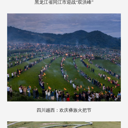
黑龙江省同江市迎战“双洪峰”
四川越西：欢庆彝族火把节