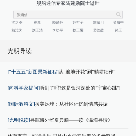
舰船通信专家陆建勋院士逝世
沈之荃
崔崑
顾诵芬
苏哲子
陈毓川
吴咸中
戴汝为
刘玉清
李幼平
魏正耀
吴德馨
孙玉
光明导读
["十五五"新图景新征程]
从"遍地开花"到"精耕细作"
[向科学家提问]
听到了吗?这是银河深处的"宇宙心跳"!
[国际教科文]
拉美足球：从社区记忆到情感共振
[光明悦读]
寻踪海外华夏典籍——读《瀛海寻珍》