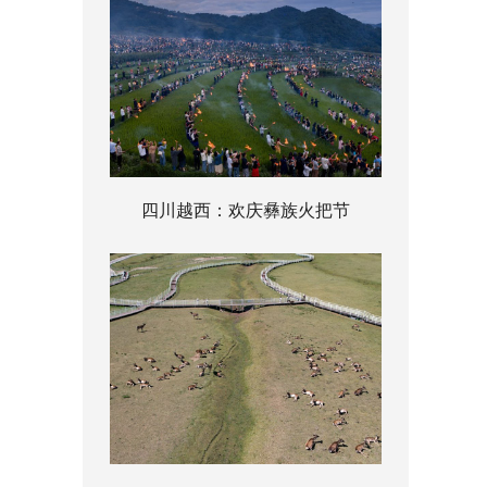
四川越西：欢庆彝族火把节