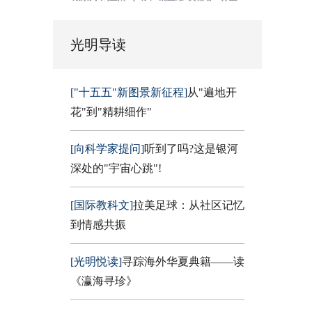
光明导读
["十五五"新图景新征程]
从"遍地开
花"到"精耕细作"
[向科学家提问]
听到了吗?这是银河
深处的"宇宙心跳"!
[国际教科文]
拉美足球：从社区记忆
到情感共振
[光明悦读]
寻踪海外华夏典籍——读
《瀛海寻珍》