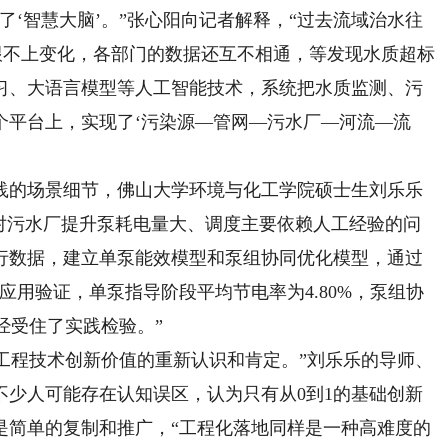
‘智慧大脑’。”张心阳向记者解释，“过去流域治水往
跟不上变化，各部门的数据还互不相通，等发现水质超标
习、大语言模型等人工智能技术，系统把水质监测、污
个平台上，实现了‘污染源—管网—污水厂—河流—流
的场景细节，佛山大学环境与化工学院硕士生刘乐乐
面对污水厂提升泵耗电量大、调度主要依赖人工经验的问
行数据，建立单泵能效模型和泵组协同优化模型，通过
应用验证，单泵指导阶段平均节电率为4.80%，泵组协
果经受住了实践检验。”
工程技术创新价值的重新认识和肯定。”刘乐乐的导师、
不少人可能存在认知误区，认为只有从0到1的基础创新
只是简单的复制和推广，“工程化落地同样是一种高难度的