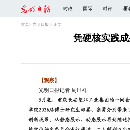
时政
国际
时评
理
首页
>
光明日报
>
正文
凭硬核实践成
【观察】
光明日报记者 周世祥
5月底，重庆长安望江工业集团的一间
学院2026届博士研究生邵嵩、张勇分别带
创新成果。从静态展示、动态展示再到陈述报
校学位评定委员会审议通过，二人顺利以实