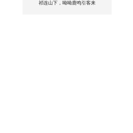
祁连山下，呦呦鹿鸣引客来