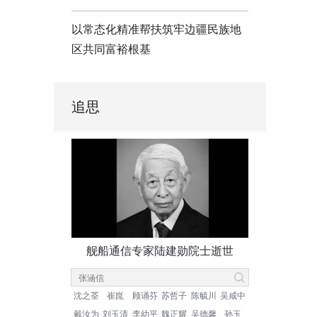
以常态化精准帮扶筑牢边疆民族地
区共同富裕根基
追思
舰船通信专家陆建勋院士逝世
沈之荃
崔崑
顾诵芬
苏哲子
陈毓川
吴咸中
戴汝为
刘玉清
李幼平
魏正耀
吴德馨
孙玉