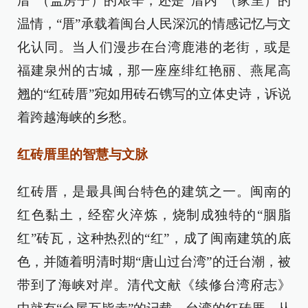
厝”（盖房子）的艰辛，还是“厝内”（家里）的
温情，“厝”承载着闽台人民深沉的情感记忆与文
化认同。当人们漫步在台湾鹿港的老街，或是
福建泉州的古城，那一座座绯红艳丽、燕尾高
翘的“红砖厝”宛如用砖石镌写的立体史诗，诉说
着跨越海峡的乡愁。
红砖厝里的智慧与文脉
红砖厝，是最具闽台特色的建筑之一。闽南的
红色黏土，经窑火淬炼，烧制成独特的“胭脂
红”砖瓦，这种热烈的“红”，成了闽南建筑的底
色，并随着明清时期“唐山过台湾”的迁台潮，被
带到了海峡对岸。清代文献《续修台湾府志》