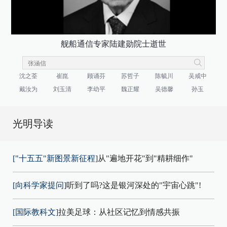
舰船通信专家陆建勋院士逝世
沈之荃
崔崑
顾诵芬
苏哲子
陈毓川
吴咸中
戴汝为
刘玉清
李幼平
魏正耀
吴德馨
孙玉
光明导读
["十五五"新图景新征程]
从"遍地开花"到"精耕细作"
[向科学家提问]
听到了吗?这是银河深处的"宇宙心跳"!
[国际教科文]
拉美足球：从社区记忆到情感共振