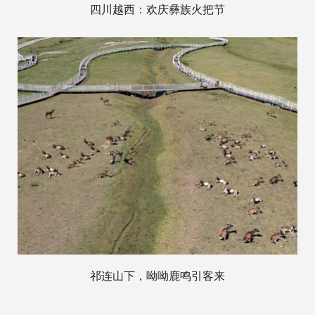
四川越西：欢庆彝族火把节
祁连山下，呦呦鹿鸣引客来