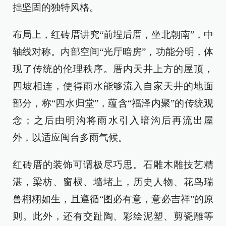
拙坚固的独特风格。
布局上，红砖厝讲究“前埕后厝，坐北朝南”，中
轴线对称。内部空间“光厅暗房”，功能分明，体
现了传统的伦理秩序。厝内天井上方的屋顶，
四坡相连，使得雨水能够流入自家天井的地面
部分，称“四水归堂”，蕴含“福泽内聚”的传统观
念；之后由明沟将雨水引入暗沟后再流出屋
外，以适应闽台多雨气候。
红砖厝的装饰可谓极尽巧思。石雕木雕技艺精
湛，梁枋、窗棂、墙堵上，历史人物、花鸟瑞
兽栩栩如生，且遵循“图必有意，意必吉祥”的原
则。此外，还有交趾陶、彩绘泥塑、剪瓷雕等