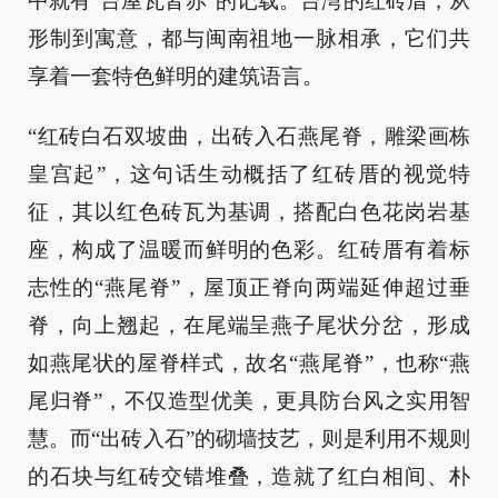
中就有“台屋瓦皆赤”的记载。台湾的红砖厝，从
形制到寓意，都与闽南祖地一脉相承，它们共
享着一套特色鲜明的建筑语言。
“红砖白石双坡曲，出砖入石燕尾脊，雕梁画栋
皇宫起”，这句话生动概括了红砖厝的视觉特
征，其以红色砖瓦为基调，搭配白色花岗岩基
座，构成了温暖而鲜明的色彩。红砖厝有着标
志性的“燕尾脊”，屋顶正脊向两端延伸超过垂
脊，向上翘起，在尾端呈燕子尾状分岔，形成
如燕尾状的屋脊样式，故名“燕尾脊”，也称“燕
尾归脊”，不仅造型优美，更具防台风之实用智
慧。而“出砖入石”的砌墙技艺，则是利用不规则
的石块与红砖交错堆叠，造就了红白相间、朴