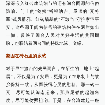
深深嵌入红砖建筑细节的还有闽台同源的信俗
隐喻。门上的“剑狮”祈福纳吉、屋顶的“瓦将
军”镇风辟邪、红砖墙基的“石敢当”守护家宅平
安，这些源于闽南信俗的建筑构件在两岸如出
一辙，反映了闽台人民对美好生活的共同期
盼，也联结着闽台间的特殊地缘、文缘。
凝固在砖石里的乡愁
对于早年渡台的先民而言，在陌生的土地上“起
厝”，不仅是为了安居，更是为了在形制上与故
乡保持一致，从而获得心灵的慰藉。那一砖一
瓦，尽可能从闽南运来；那燕尾脊的起翘角
度，尽可能仿照祖宅。于是，在台湾建起一座