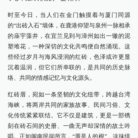
时至今日，当人们在金门触摸着与厦门同源
的“出砖入石”墙体，在鹿港仰望与泉州一脉相承
的庙宇藻井，在宜兰见到与漳州如出一辙的泥
塑堆花，一种深切的文化共鸣便自然涌现。这
些经过岁月与海风浸润的红砖，色泽或许更显
沉着温润，但它们所串联的，是共同的历史脉
络、共同的情感记忆与文化源头。
红砖厝，宛如一条坚韧的文化纽带，跨越台湾
海峡，将两岸共同的家族故事、民间习俗、文
化传统紧紧联结。它不仅是建筑，更是一部镌
刻在砖石间的史册、一曲无声却深情的故土吟
唱。正如闽南民间所言，“厝是人的根”，这抹绯