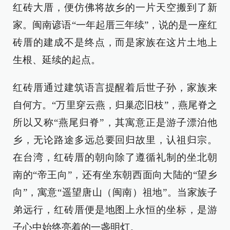
红砖大厝，便仿佛将故乡的一片天空搬到了新
家。闽南谚语“一年起厝三年续”，说的是一座红
砖厝的建成不是终点，而是家族在这片土地上
生根、延续的起点。
红砖厝通过建筑语言提醒着后世子孙，家族来
自何方。“万里穿云燕，归巢恋旧枝”，燕尾脊之
所以又称“燕尾归脊”，其寓意正是游子漂泊他
乡，无论路途多远总要回归故里，认祖归宗。
在台湾，红砖厝的朝向除了遵循礼制的坐北朝
南的“帝王向”，还有坐东朝西面向大陆的“望乡
向”，寓意“遥望唐山（闽南）祖地”。当家族子
弟远行，红砖厝便是地图上永恒的坐标，是游
子心中始终亮着的一盏明灯。