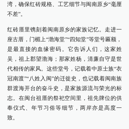
湾，确保红砖规格、工艺细节与闽南原乡“毫厘
不差”。
红砖厝里镌刻着闽南原乡的家族记忆。走进一
座古厝，门楣上“渤海堂”“四知堂”等堂号匾额，
是最直接的血缘密码。它告诉人们，这家姓
吴，祖上郡望渤海；那家姓杨，清廉自守是世
代相传的家风。这些堂号，记载着中原士族“衣
冠南渡”“八姓入闽”的迁徙史，也记载着闽南族
群渡海开台的奋斗史，是家族源流与荣光的标
志。在闽台祖厝的祭祀空间里，祖先牌位的供
奉仪式、年节习俗等细节，两岸亦是高度一
致。