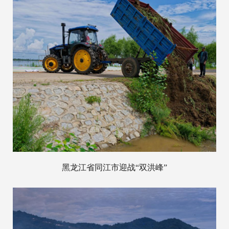
黑龙江省同江市迎战“双洪峰”