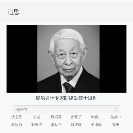
追思
舰船通信专家陆建勋院士逝世
沈之荃
崔崑
顾诵芬
苏哲子
陈毓川
吴咸中
戴汝为
刘玉清
李幼平
魏正耀
吴德馨
孙玉