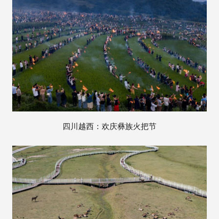
四川越西：欢庆彝族火把节