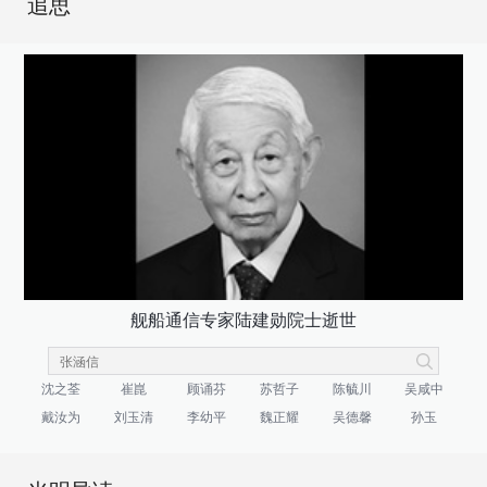
追思
舰船通信专家陆建勋院士逝世
沈之荃
崔崑
顾诵芬
苏哲子
陈毓川
吴咸中
戴汝为
刘玉清
李幼平
魏正耀
吴德馨
孙玉