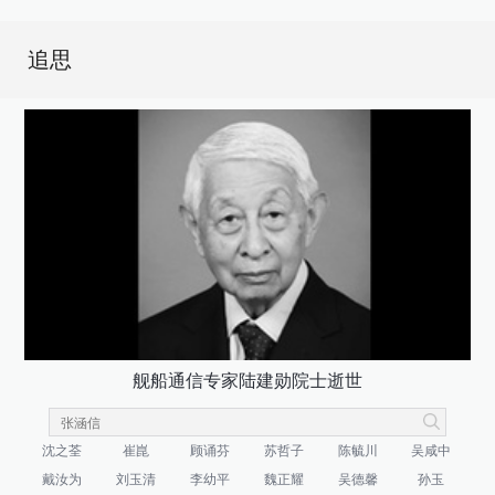
追思
舰船通信专家陆建勋院士逝世
沈之荃
崔崑
顾诵芬
苏哲子
陈毓川
吴咸中
戴汝为
刘玉清
李幼平
魏正耀
吴德馨
孙玉