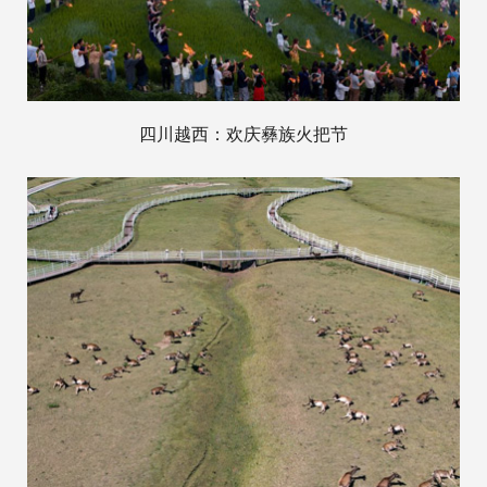
四川越西：欢庆彝族火把节