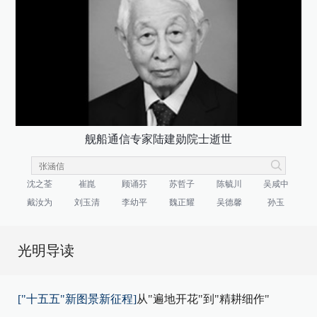
舰船通信专家陆建勋院士逝世
沈之荃
崔崑
顾诵芬
苏哲子
陈毓川
吴咸中
戴汝为
刘玉清
李幼平
魏正耀
吴德馨
孙玉
光明导读
["十五五"新图景新征程]
从"遍地开花"到"精耕细作"