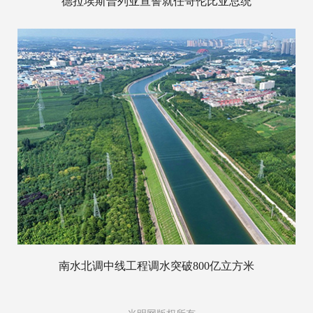
德拉埃斯普列亚宣誓就任哥伦比亚总统
南水北调中线工程调水突破800亿立方米