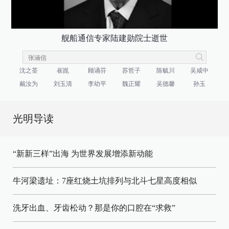
舰船通信专家陆建勋院士逝世
沈之荃
崔崑
顾诵芬
苏哲子
陈毓川
吴咸中
戴汝为
刘玉清
李幼平
魏正耀
吴德馨
孙玉
光明导读
“新新三样”出海 为世界发展增添新动能
牛河梁遗址：7座红烧土坑排列与北斗七星高度相似
洗牙出血、牙齿松动？那是你的口腔在“求救”