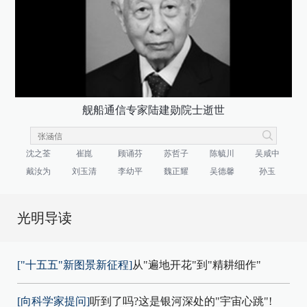
舰船通信专家陆建勋院士逝世
沈之荃
崔崑
顾诵芬
苏哲子
陈毓川
吴咸中
戴汝为
刘玉清
李幼平
魏正耀
吴德馨
孙玉
光明导读
["十五五"新图景新征程]
从"遍地开花"到"精耕细作"
[向科学家提问]
听到了吗?这是银河深处的"宇宙心跳"!