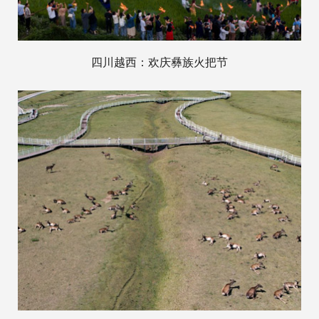
四川越西：欢庆彝族火把节