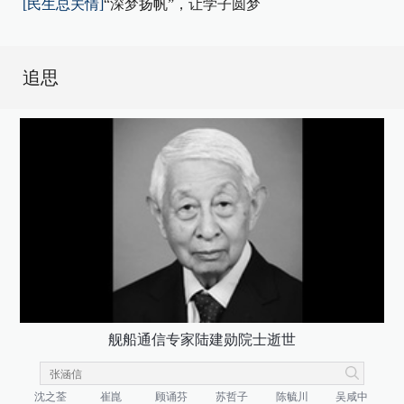
[民生总关情]
“深梦扬帆”，让学子圆梦
追思
舰船通信专家陆建勋院士逝世
沈之荃
崔崑
顾诵芬
苏哲子
陈毓川
吴咸中