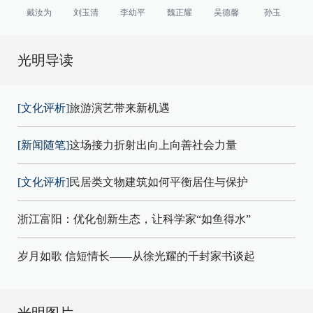
戴汝为
刘玉清
李幼平
魏正耀
吴德馨
孙玉
光明导读
[文化评析]
旅游演艺带来新机遇
[新闻随笔]
这场接力折射出向上向善社会力量
[文化评析]
民居类文物建筑如何平衡居住与保护
浙江富阳：优化创新生态，让科学家“如鱼得水”
岁月如歌 信短情长——从徐光耀的千封家书谈起
光明图片