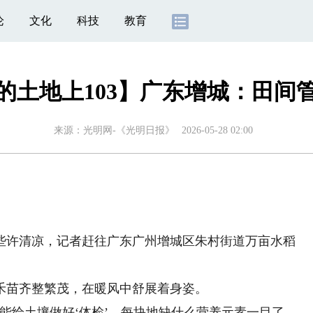
论
文化
科技
教育
的土地上103】广东增城：田间管
来源：
光明网-《光明日报》
2026-05-28 02:00
许清凉，记者赶往广东广州增城区朱村街道万亩水稻
苗齐整繁茂，在暖风中舒展着身姿。
给土壤做好‘体检’，每块地缺什么营养元素一目了