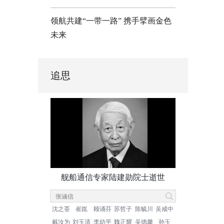
领航共建“一带一路” 携手擘画金色
未来
追思
舰船通信专家陆建勋院士逝世
沈之荃
崔崑
顾诵芬
苏哲子
陈毓川
吴咸中
戴汝为
刘玉清
李幼平
魏正耀
吴德馨
孙玉