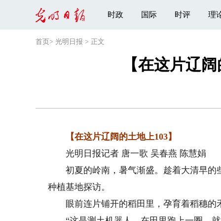
时政
国际
时评
理
首页
>
光明日报
>
正文
【在这片辽阔
【在这片辽阔的土地上103】
光明日报记者 唐一歌 吴春燕 陈慧娟
初夏的岭南，暑气渐盛。趁着大清早的些
种植基地探访。
眼前连片铺开的稻田里，孕育着稻穗的禾
“这是测土机器人。在田里跑上一圈，就能