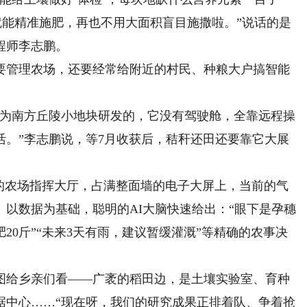
就能精准施肥，再也不用大面积盲目施撒啦。”说话的是
程师李志鹏。
管理农场，还要经常给附近的村民、种粮大户搞智能
为南方丘陵小地块研发的，它没有驾驶舱，全靠远程操
活。”李志鹏说，等7月收获后，秸秆还田还要靠它大展
农场指挥大厅，占满整面墙的电子大屏上，当前的气
以数据为基础，聪明的AI大脑快速给出：“眼下是孕穗
20斤”“未来3天有雨，建议暂缓灌溉”等精确的农事决
给乡亲们看——广袤的稻田边，是土壤实验室、育种
据中心……“现在呀，我们的研究成果正排着队、争着抢