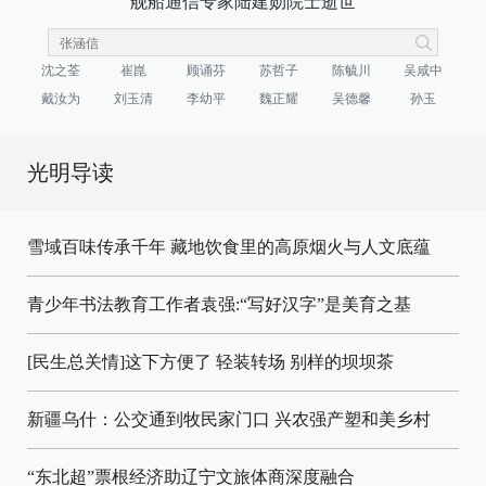
舰船通信专家陆建勋院士逝世
沈之荃
崔崑
顾诵芬
苏哲子
陈毓川
吴咸中
戴汝为
刘玉清
李幼平
魏正耀
吴德馨
孙玉
光明导读
雪域百味传承千年 藏地饮食里的高原烟火与人文底蕴
青少年书法教育工作者袁强:“写好汉字”是美育之基
[民生总关情]这下方便了
轻装转场
别样的坝坝茶
新疆乌什：公交通到牧民家门口
兴农强产塑和美乡村
“东北超”票根经济助辽宁文旅体商深度融合