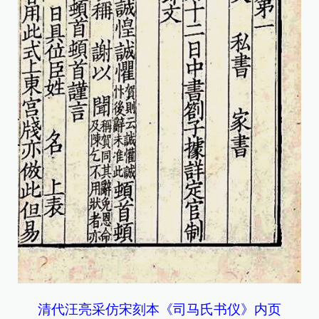
清代汪亮采仿宋刻本《司马氏书仪》内页