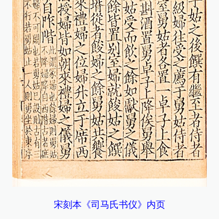
宋刻本《司马氏书仪》内页