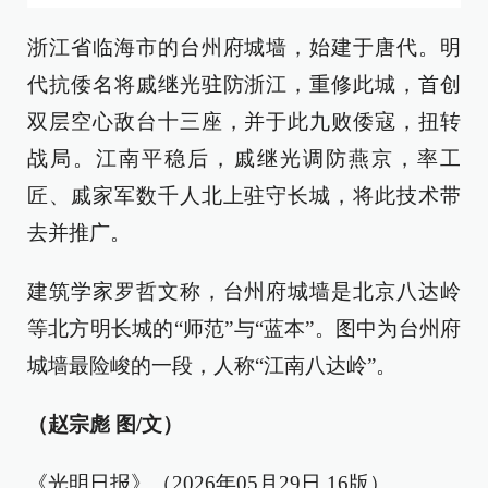
浙江省临海市的台州府城墙，始建于唐代。明
代抗倭名将戚继光驻防浙江，重修此城，首创
双层空心敌台十三座，并于此九败倭寇，扭转
战局。江南平稳后，戚继光调防燕京，率工
匠、戚家军数千人北上驻守长城，将此技术带
去并推广。
建筑学家罗哲文称，台州府城墙是北京八达岭
等北方明长城的“师范”与“蓝本”。图中为台州府
城墙最险峻的一段，人称“江南八达岭”。
（赵宗彪 图/文）
《光明日报》（2026年05月29日 16版）