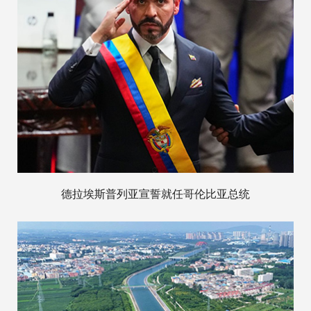
德拉埃斯普列亚宣誓就任哥伦比亚总统