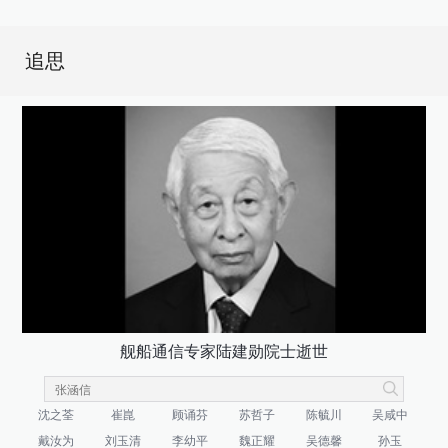
追思
舰船通信专家陆建勋院士逝世
沈之荃
崔崑
顾诵芬
苏哲子
陈毓川
吴咸中
戴汝为
刘玉清
李幼平
魏正耀
吴德馨
孙玉