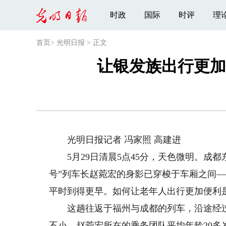
时政
国际
时评
理
首页
>
光明日报
>
正文
让银发族出行更加
光明日报记者 冯家照 高建进
5月29日清晨5点45分，天色微明。成都东
号”列车长赵菀宏的身影已穿梭于车厢之间
平时到得更早。如何让老年人出行更加便利
这趟往返于福州与成都的列车，沿途经过
不小。赵菀宏所在的乘务团队平均年龄20