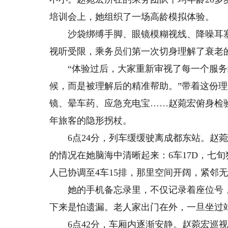
培训会上，她组织了一场高龄模拟体验。
沙袋绑缚手脚、眼镜模糊视线、降噪耳塞
视听受限，乘务员们第一次切身理解了衰老
“体验过后，大家重新审视了每一个服务细
候，而是被理解后的精准帮助。”带着这份理
镜、晕车药、应急充电宝……赵菀宏俯身检
年旅客的隐形拐杖。
6点24分，列车缓缓驶离成都东站。赵菀
的情况在她脑海中清晰起来：6车17D，七
人已协调至4车15排，那里空间开阔，紧邻
她的手机备忘录里，不仅记录着座位号，
下来是怕遗漏。老人家出门在外，一旦坐过
6点42分，车厢内逐渐安静。赵菀宏巡视