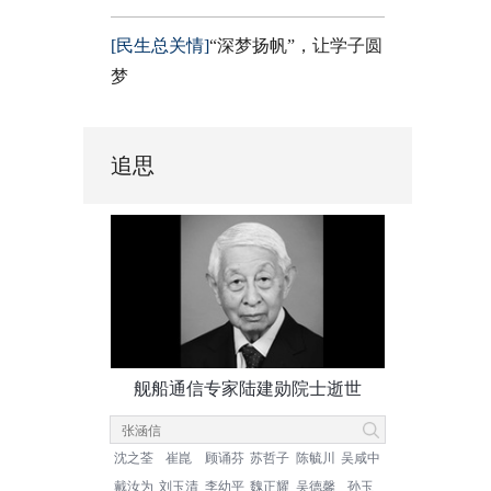
[民生总关情]
“深梦扬帆”，让学子圆
梦
追思
舰船通信专家陆建勋院士逝世
沈之荃
崔崑
顾诵芬
苏哲子
陈毓川
吴咸中
戴汝为
刘玉清
李幼平
魏正耀
吴德馨
孙玉