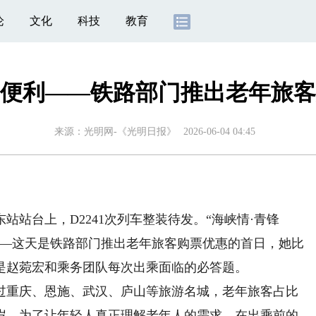
论
文化
科技
教育
便利——铁路部门推出老年旅客
来源：
光明网-《光明日报》
2026-06-04 04:45
站站台上，D2241次列车整装待发。“海峡情·青锋
——这天是铁路部门推出老年旅客购票优惠的首日，她比
是赵菀宏和乘务团队每次出乘面临的必答题。
重庆、恩施、武汉、庐山等旅游名城，老年旅客占比
多岁，为了让年轻人真正理解老年人的需求，在出乘前的