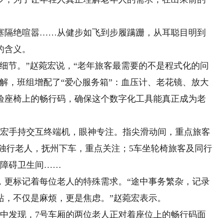
隔绝喧嚣……从健步如飞到步履蹒跚，从耳聪目明到
的含义。
节。”赵菀宏说，“老年旅客最需要的不是程式化的问
解，班组增配了“爱心服务箱”：血压计、老花镜、放大
验座椅上的畅行码，确保这个数字化工具能真正成为老
宏手持交互终端机，眼神专注。指尖滑动间，重点旅客
旬独行老人，抚州下车，重点关注；5车坐轮椅旅客及同行
无障碍卫生间……
更标记着每位老人的特殊需求。“途中事务繁杂，记录
站，不仅是麻烦，更是焦虑。”赵菀宏表示。
中发现，7号车厢的两位老人正对着座位上的畅行码面