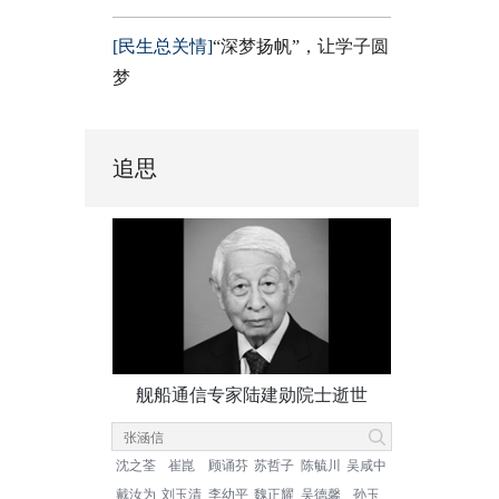
[民生总关情]
“深梦扬帆”，让学子圆
梦
追思
舰船通信专家陆建勋院士逝世
沈之荃
崔崑
顾诵芬
苏哲子
陈毓川
吴咸中
戴汝为
刘玉清
李幼平
魏正耀
吴德馨
孙玉