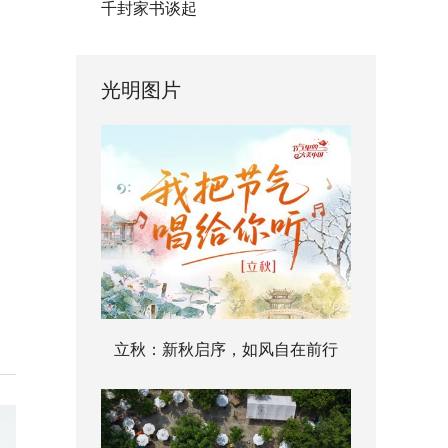
千封家书谈起
光明图片
立秋：新秋启序，如风自在前行