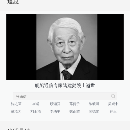
追思
舰船通信专家陆建勋院士逝世
沈之荃
崔崑
顾诵芬
苏哲子
陈毓川
吴咸中
戴汝为
刘玉清
李幼平
魏正耀
吴德馨
孙玉