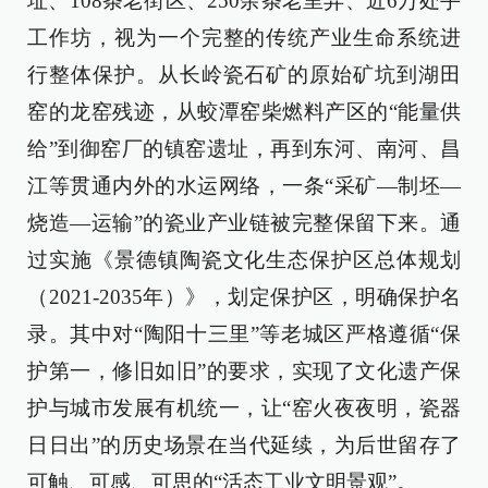
址、108条老街区、250余条老里弄、近6万处手
工作坊，视为一个完整的传统产业生命系统进
行整体保护。从长岭瓷石矿的原始矿坑到湖田
窑的龙窑残迹，从蛟潭窑柴燃料产区的“能量供
给”到御窑厂的镇窑遗址，再到东河、南河、昌
江等贯通内外的水运网络，一条“采矿—制坯—
烧造—运输”的瓷业产业链被完整保留下来。通
过实施《景德镇陶瓷文化生态保护区总体规划
（2021-2035年）》，划定保护区，明确保护名
录。其中对“陶阳十三里”等老城区严格遵循“保
护第一，修旧如旧”的要求，实现了文化遗产保
护与城市发展有机统一，让“窑火夜夜明，瓷器
日日出”的历史场景在当代延续，为后世留存了
可触、可感、可思的“活态工业文明景观”。