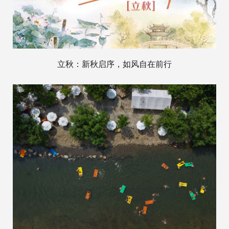
立秋：新秋启序，如风自在前行