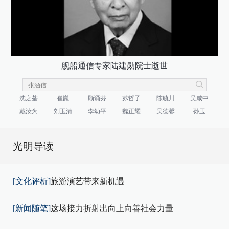
舰船通信专家陆建勋院士逝世
沈之荃
崔崑
顾诵芬
苏哲子
陈毓川
吴咸中
戴汝为
刘玉清
李幼平
魏正耀
吴德馨
孙玉
光明导读
[文化评析]
旅游演艺带来新机遇
[新闻随笔]
这场接力折射出向上向善社会力量