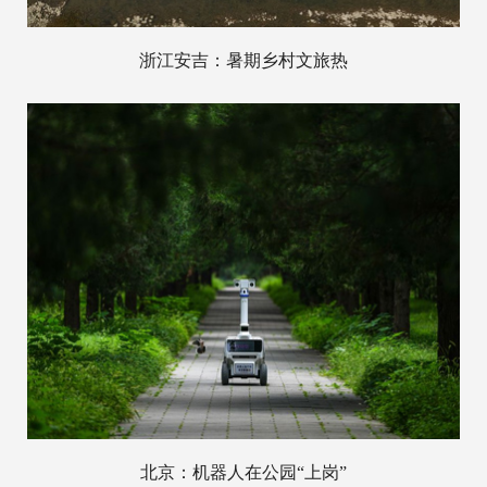
浙江安吉：暑期乡村文旅热
北京：机器人在公园“上岗”