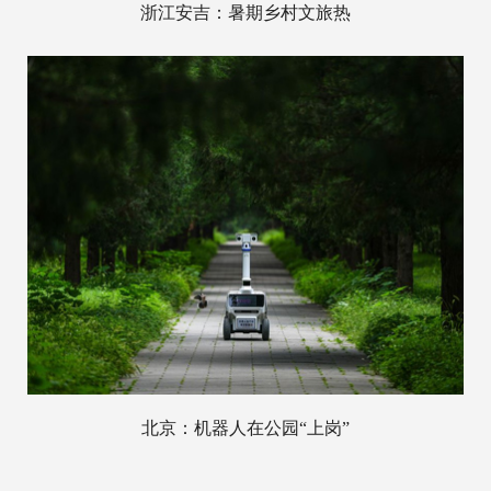
浙江安吉：暑期乡村文旅热
北京：机器人在公园“上岗”