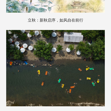
立秋：新秋启序，如风自在前行