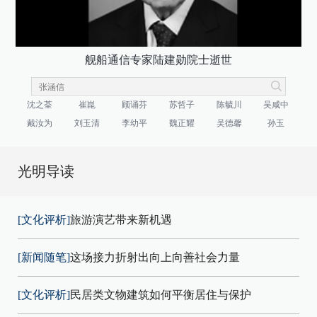
舰船通信专家陆建勋院士逝世
沈之荃
崔崑
顾诵芬
苏哲子
陈毓川
吴咸中
戴汝为
刘玉清
李幼平
魏正耀
吴德馨
孙玉
光明导读
[文化评析]
旅游演艺带来新机遇
[新闻随笔]
这场接力折射出向上向善社会力量
[文化评析]
民居类文物建筑如何平衡居住与保护