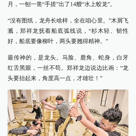
月，一刨一凿“手搓”出了14艘“水上蛟龙”。
“没有图纸，龙舟长啥样，全在咱心里。”木屑飞
溅，郑祥龙抚着船底弧线说，“杉木轻、韧性
好，船底要像柳叶，两头要翘得精神。”
最传神的，是龙头。马脸、鹿角、蛇身，白牙
红舌黑眼，一丝不苟。郑祥龙边说边比画：“龙
头要抬起来，角度高一点，才雄壮！”