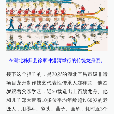
在湖北秭归县徐家冲港湾举行的传统龙舟赛。
接下这个担子的，是70岁的湖北宜昌市级非遗
项目龙舟制作技艺代表性传承人郑祥龙。他22
岁跟着父亲学艺，近50载造出上百艘龙舟。他
和儿子郑大带着10多位平均年龄超过60岁的老
匠人，用墨斗、斧头、凿子、画笔，耗时近3个