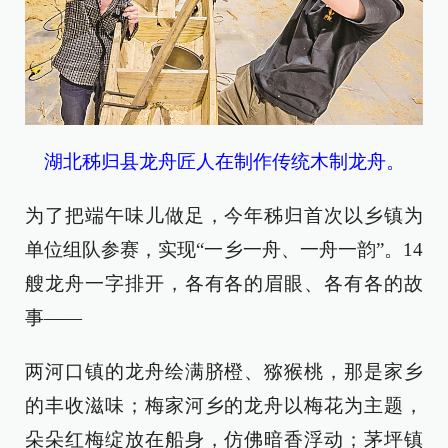
湖北秭归县龙舟匠人在制作传统木制龙舟。
为了把端午味儿做足，今年秭归首次以乡镇为
单位组队参赛，实现“一乡一舟、一舟一韵”。14
艘龙舟一字排开，各有各的眉眼、各有各的故
事——
两河口镇的龙舟绘满脐橙、猕猴桃，那是家乡
的丰收滋味；梅家河乡的龙舟以梅花为主题，
朵朵红梅绽放在船身，仿佛暗香浮动；茅坪镇