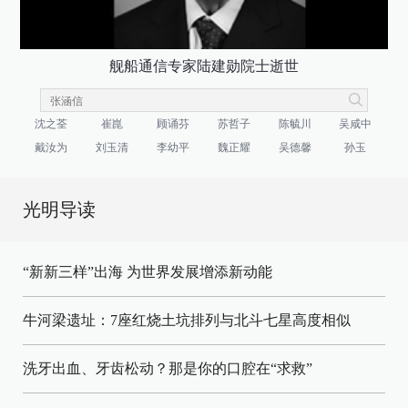
舰船通信专家陆建勋院士逝世
沈之荃
崔崑
顾诵芬
苏哲子
陈毓川
吴咸中
戴汝为
刘玉清
李幼平
魏正耀
吴德馨
孙玉
光明导读
“新新三样”出海 为世界发展增添新动能
牛河梁遗址：7座红烧土坑排列与北斗七星高度相似
洗牙出血、牙齿松动？那是你的口腔在“求救”