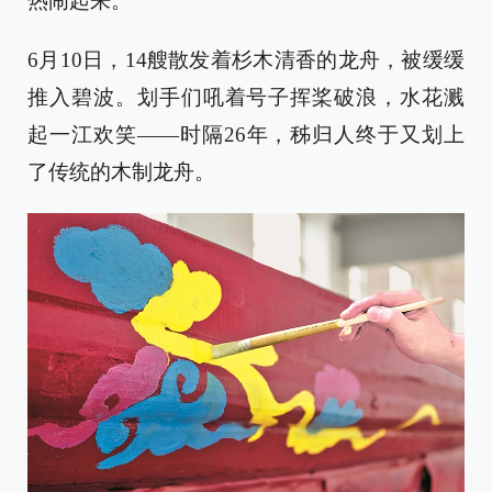
热闹起来。
6月10日，14艘散发着杉木清香的龙舟，被缓缓
推入碧波。划手们吼着号子挥桨破浪，水花溅
起一江欢笑——时隔26年，秭归人终于又划上
了传统的木制龙舟。