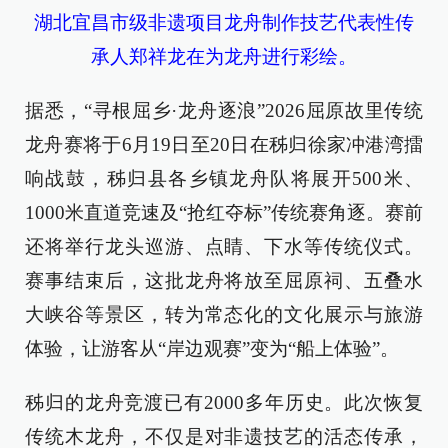
湖北宜昌市级非遗项目龙舟制作技艺代表性传
承人郑祥龙在为龙舟进行彩绘。
据悉，“寻根屈乡·龙舟逐浪”2026屈原故里传统
龙舟赛将于6月19日至20日在秭归徐家冲港湾擂
响战鼓，秭归县各乡镇龙舟队将展开500米、
1000米直道竞速及“抢红夺标”传统赛角逐。赛前
还将举行龙头巡游、点睛、下水等传统仪式。
赛事结束后，这批龙舟将放至屈原祠、五叠水
大峡谷等景区，转为常态化的文化展示与旅游
体验，让游客从“岸边观赛”变为“船上体验”。
秭归的龙舟竞渡已有2000多年历史。此次恢复
传统木龙舟，不仅是对非遗技艺的活态传承，