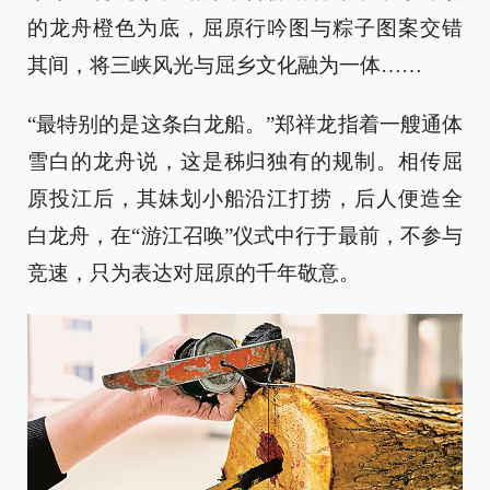
的龙舟橙色为底，屈原行吟图与粽子图案交错
其间，将三峡风光与屈乡文化融为一体……
“最特别的是这条白龙船。”郑祥龙指着一艘通体
雪白的龙舟说，这是秭归独有的规制。相传屈
原投江后，其妹划小船沿江打捞，后人便造全
白龙舟，在“游江召唤”仪式中行于最前，不参与
竞速，只为表达对屈原的千年敬意。