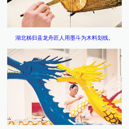
湖北秭归县龙舟匠人用墨斗为木料划线。