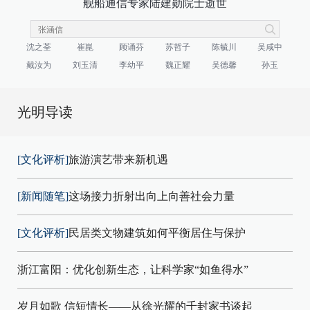
舰船通信专家陆建勋院士逝世
沈之荃
崔崑
顾诵芬
苏哲子
陈毓川
吴咸中
戴汝为
刘玉清
李幼平
魏正耀
吴德馨
孙玉
光明导读
[文化评析]
旅游演艺带来新机遇
[新闻随笔]
这场接力折射出向上向善社会力量
[文化评析]
民居类文物建筑如何平衡居住与保护
浙江富阳：优化创新生态，让科学家“如鱼得水”
岁月如歌 信短情长——从徐光耀的千封家书谈起