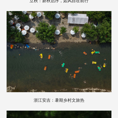
立秋：新秋启序，如风自在前行
浙江安吉：暑期乡村文旅热