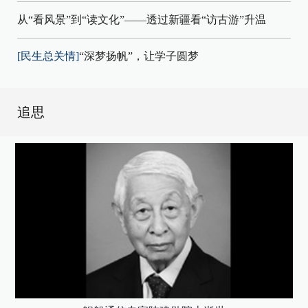
从“看风景”到“读文化”——透过新疆看“访古游”升温
[民生总关情]
“深梦扬帆”，让学子圆梦
追思