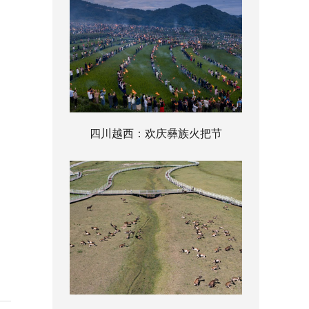
四川越西：欢庆彝族火把节