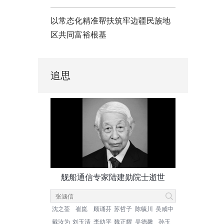
以常态化精准帮扶筑牢边疆民族地
区共同富裕根基
追思
舰船通信专家陆建勋院士逝世
沈之荃
崔崑
顾诵芬
苏哲子
陈毓川
吴咸中
戴汝为
刘玉清
李幼平
魏正耀
吴德馨
孙玉