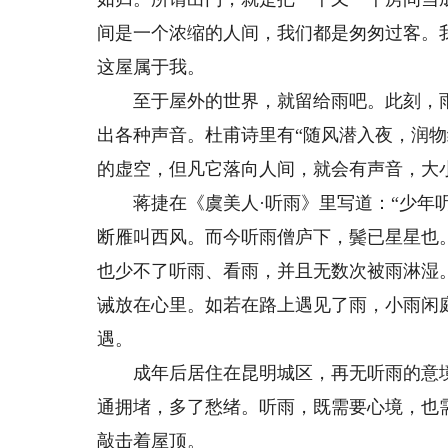
间是一个浓缩的人间，我们都是匆匆过客。
这屋属于我。
至于屋外的世界，就留给雨吧。此刻，雨
出各种声音。杜甫诗里有“随风潜入夜，润
的虚空，但凡它落向人间，就会有声音，大
蒋捷在《虞美人·听雨》里写道：“少年听
断雁叫西风。而今听雨僧庐下，鬓已星星也
也少不了听雨、看雨，并且无数次被雨淋湿
诫放在心里。如若在路上遇见了雨，小雨闲
遇。
成年后居住在昆明城区，再无听雨的意境
通拥堵，多了愁绪。听雨，既需要心境，也
敲击着屋顶。