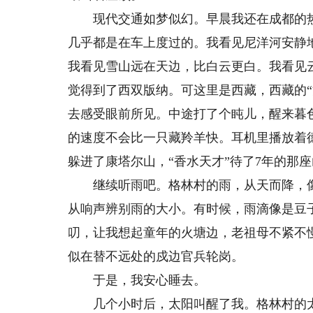
现代交通如梦似幻。早晨我还在成都的热
几乎都是在车上度过的。我看见尼洋河安静
我看见雪山远在天边，比白云更白。我看见
觉得到了西双版纳。可这里是西藏，西藏的
去感受眼前所见。中途打了个盹儿，醒来暮
的速度不会比一只藏羚羊快。耳机里播放着
躲进了康塔尔山，“香水天才”待了7年的那
继续听雨吧。格林村的雨，从天而降，像
从响声辨别雨的大小。有时候，雨滴像是豆
叨，让我想起童年的火塘边，老祖母不紧不
似在替不远处的戍边官兵轮岗。
于是，我安心睡去。
几个小时后，太阳叫醒了我。格林村的太