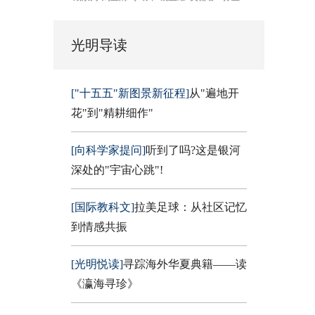
光明导读
["十五五"新图景新征程]
从"遍地开
花"到"精耕细作"
[向科学家提问]
听到了吗?这是银河
深处的"宇宙心跳"!
[国际教科文]
拉美足球：从社区记忆
到情感共振
[光明悦读]
寻踪海外华夏典籍——读
《瀛海寻珍》