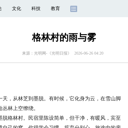
论
文化
科技
教育
格林村的雨与雾
来源：
光明网-《光明日报》
2026-06-26 04:20
天，从林芝到墨脱。有时候，它化身为云，在雪山脚
始丛林上空缭绕。
脱格林村。民宿里陈设简单，但干净，有暖风，宾至
成自己的窝。你得学会习惯，摈弃分别心。旅途中的房