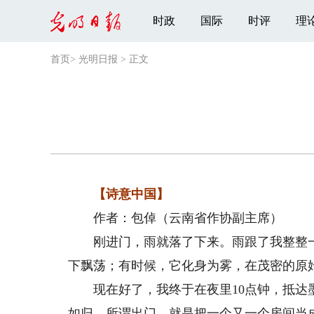
时政
国际
时评
理
首页
>
光明日报
>
正文
【诗意中国】
作者：包倬（云南省作协副主席）
刚进门，雨就落了下来。雨跟了我整整一
下飘荡；有时候，它化身为雾，在茂密的原
现在好了，我终于在夜里10点钟，抵达墨
如归。所谓出门，就是把一个又一个房间当