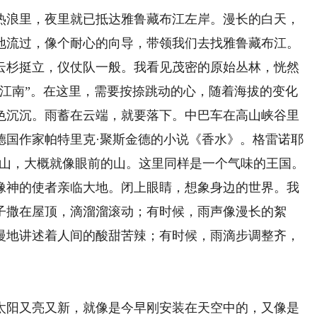
浪里，夜里就已抵达雅鲁藏布江左岸。漫长的白天，
地流过，像个耐心的向导，带领我们去找雅鲁藏布江。
云杉挺立，仪仗队一般。我看见茂密的原始丛林，恍然
“江南”。在这里，需要按捺跳动的心，随着海拔的变化
色沉沉。雨蓄在云端，就要落下。中巴车在高山峡谷里
德国作家帕特里克·聚斯金德的小说《香水》。格雷诺耶
座山，大概就像眼前的山。这里同样是一个气味的王国。
神的使者亲临大地。闭上眼睛，想象身边的世界。我
子撒在屋顶，滴溜溜滚动；有时候，雨声像漫长的絮
慢地讲述着人间的酸甜苦辣；有时候，雨滴步调整齐，
阳又亮又新，就像是今早刚安装在天空中的，又像是