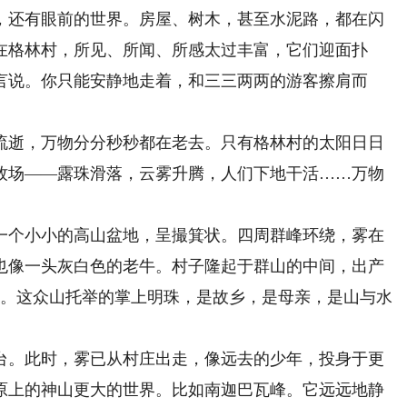
，还有眼前的世界。房屋、树木，甚至水泥路，都在闪
在格林村，所见、所闻、所感太过丰富，它们迎面扑
言说。你只能安静地走着，和三三两两的游客擦肩而
逝，万物分分秒秒都在老去。只有格林村的太阳日日
牧场——露珠滑落，云雾升腾，人们下地干活……万物
个小小的高山盆地，呈撮箕状。四周群峰环绕，雾在
也像一头灰白色的老牛。村子隆起于群山的中间，出产
人。这众山托举的掌上明珠，是故乡，是母亲，是山与水
。此时，雾已从村庄出走，像远去的少年，投身于更
原上的神山更大的世界。比如南迦巴瓦峰。它远远地静