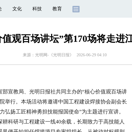
论
文化
科技
教育
价值观百场讲坛”第170场将走进
来源：
光明网-《光明日报》
2026-06-29 04:10
宣部宣教局、光明日报社共同主办的“核心价值观百场讲
师学院举行。本场活动将邀请中国工程建设焊接协会副会长
大力弘扬工匠精神勇担技能报国使命”为主题进行宣讲。
科研与工程建设一线40余载，长期致力于高技能人
刘景凤便开始担任焊接项目专家组组长，从被动对标规则