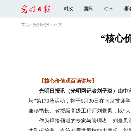
时政
国际
时评
理
首页
>
光明日报
>
正文
“核心
【核心价值观百场讲坛】
光明日报讯（光明网记者刘子璐）
由中
坛”第170场活动，将于6月30日在南京技
兼秘书长、教授级高级工程师刘景凤，以“
作为焊接领域的专家与管理者，刘景凤深耕
才队伍培养。自第44届世界技能大赛起，