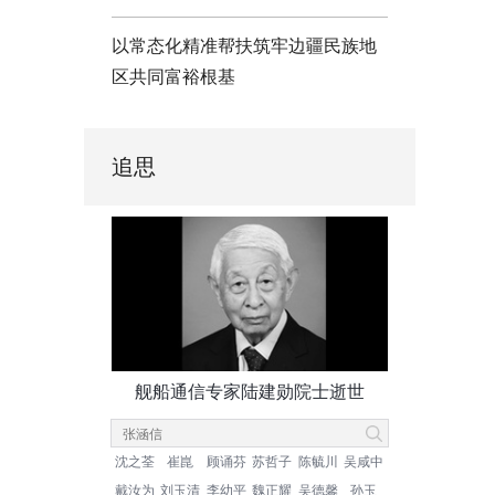
以常态化精准帮扶筑牢边疆民族地
区共同富裕根基
追思
舰船通信专家陆建勋院士逝世
沈之荃
崔崑
顾诵芬
苏哲子
陈毓川
吴咸中
戴汝为
刘玉清
李幼平
魏正耀
吴德馨
孙玉