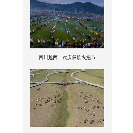
四川越西：欢庆彝族火把节