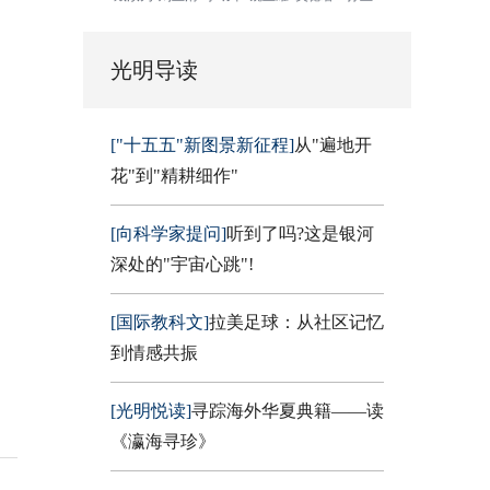
光明导读
["十五五"新图景新征程]
从"遍地开
花"到"精耕细作"
[向科学家提问]
听到了吗?这是银河
深处的"宇宙心跳"!
[国际教科文]
拉美足球：从社区记忆
到情感共振
[光明悦读]
寻踪海外华夏典籍——读
《瀛海寻珍》