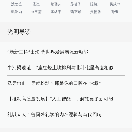
沈之荃
崔崑
顾诵芬
苏哲子
陈毓川
吴咸中
戴汝为
刘玉清
李幼平
魏正耀
吴德馨
孙玉
光明导读
“新新三样”出海 为世界发展增添新动能
牛河梁遗址：7座红烧土坑排列与北斗七星高度相似
洗牙出血、牙齿松动？那是你的口腔在“求救”
【推动高质量发展】“人工智能+”，解锁更多新可能
礼以立人：曾国藩礼学的内在逻辑与当代回响