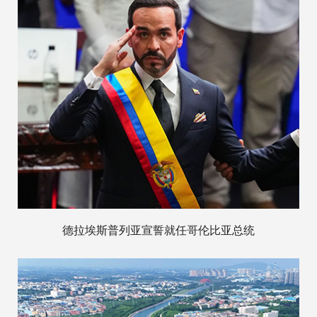
德拉埃斯普列亚宣誓就任哥伦比亚总统