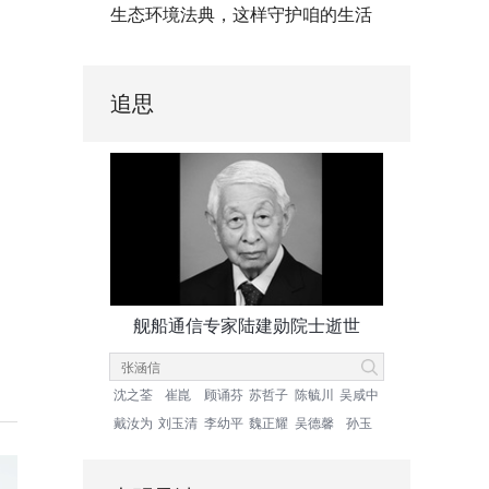
生态环境法典，这样守护咱的生活
追思
舰船通信专家陆建勋院士逝世
沈之荃
崔崑
顾诵芬
苏哲子
陈毓川
吴咸中
戴汝为
刘玉清
李幼平
魏正耀
吴德馨
孙玉