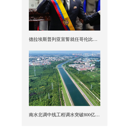
德拉埃斯普列亚宣誓就任哥伦比亚总统
南水北调中线工程调水突破800亿立方米