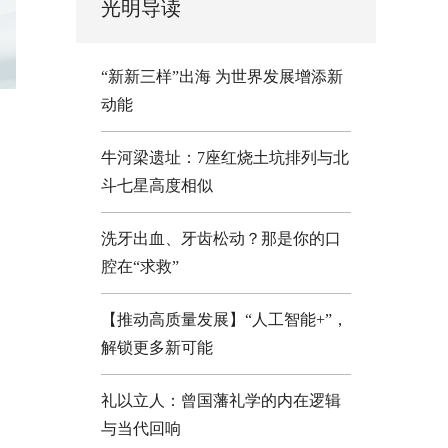
光明导读
“新新三样”出海 为世界发展增添新
动能
牛河梁遗址：7座红烧土坑排列与北
斗七星高度相似
洗牙出血、牙齿松动？那是你的口
腔在“求救”
【推动高质量发展】“人工智能+”，
解锁更多新可能
礼以立人：曾国藩礼学的内在逻辑
与当代回响